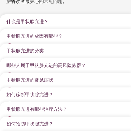
解答读者最关心的常见问题。
什么是甲状腺亢进？
甲状腺亢进的成因有哪些？
甲状腺亢进（俗称甲亢）是指甲状腺分泌过多甲状腺荷
尔蒙（主要是 T4 和 T3）进入血液，导致身体的新陈代
甲状腺亢进的分类
甲状腺亢进原因有很多，但常见的原因与自体免疫系统
谢速度异常加快的一种内分泌疾病。甲状腺荷尔蒙就像
失调有关。
身体的“油门”，过多时会让身体所有器官和系统都处
哪些人属于甲状腺亢进的高风险族群？
分类
主要病因
特点
于“高速运转”状态，引起一系列高代谢症候群的症状。
格雷夫斯病（Graves' Disease）
：最常见的甲亢原
通常导致甲状腺肿
因。这是一种自体免疫疾病，患者的免疫系统错误地
甲状腺亢进的常见症状
甲状腺亢进的高风险族群包括：
格雷夫斯病
自体免疫反应产生
大（甲状腺增
产生了刺激性抗体（TSH 受体抗体，TRAb），持续
（Graves'
刺激性抗体
大），并可能伴有
性别
：女性的发病率比男性高。
如何诊断甲状腺亢进？
由于甲状腺荷尔蒙影响全身代谢，甲状腺亢进症状表现
刺激甲状腺分泌荷尔蒙。
Disease）
(TRAb)。
甲状腺眼病变（凸
遗传因素
： 有甲状腺疾病家族史者，罹患风险显著增
得非常广泛且复杂：
功能性亢进的甲状腺结节（Toxic Nodules）
：
眼）。
甲状腺亢进有哪些治疗方法？
香港临床一般采用甲状腺血液检查（T3、T4、TSH），
加。
系统
症状
影响
甲状腺内部的单个
常见于年长者，通
毒性单一甲状腺结节
： 甲状腺内的一个结节独立
必要时加配超声波扫描及自体抗体测试，以确定病因及
功能性亢进的甲状
自体免疫疾病史
： 患有其他自体免疫疾病，如第 1 型
如何预防甲状腺亢进？
食欲大增，但体重
或多个结节失控地
常不伴有凸眼症
甲状腺亢进治疗主要有三种方法，医生会根据病因、病
地分泌过多的甲状腺荷尔蒙。
分型。
腺结节
糖尿病、恶性贫血、类风湿性关节炎等。