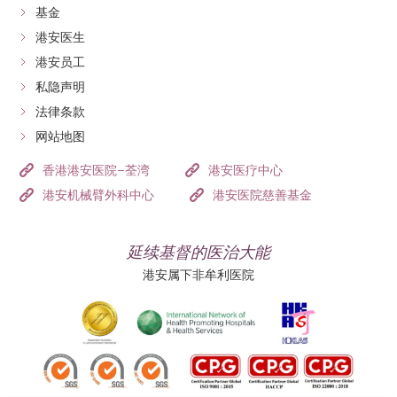
失，可能导致骨质疏松，进而增加骨折的风险。
其他
甲状腺肿大（俗
西兰花、椰菜
果微弱，无需完全
基金
手术治疗
状腺组织（甲状腺
状、合并恶性肿
外观
称“大颈泡”）、头
花）。
甲状腺腺体增大。
禁止，保持适量即
港安医生
为什么甲状腺亢进患者会出现“凸
切除术）。
瘤、或药物/RAI治
发稀疏易断。
可。
港安员工
眼”症状？
疗无效者。
私隐声明
凸眼症（甲状腺眼病变）几乎都发生在格雷夫斯病患者
法律条款
身上。这是因为免疫系统攻击眼眶周围的组织和肌肉，
网站地图
导致发炎、肿胀，使眼球向前突出。
香港港安医院–荃湾
港安医疗中心
为什么甲状腺亢进在女性中更常见？
港安机械臂外科中心
港安医院慈善基金
甲亢（尤其是格雷夫斯病）是一种自体免疫疾病。医学
延续基督的医治大能
界普遍认为女性的免疫系统结构较男性复杂，且受荷尔
港安属下非牟利医院
蒙波动影响较大，因此更容易发生自体免疫反应。
如果您怀疑自己有甲亢症状，建议尽快
预约
寻求内分泌
科专科医生或
家庭医生
诊断。早期确诊并制定个人化的
甲状腺亢进治疗方案，有助控制病情和避免严重并发症
的关键。