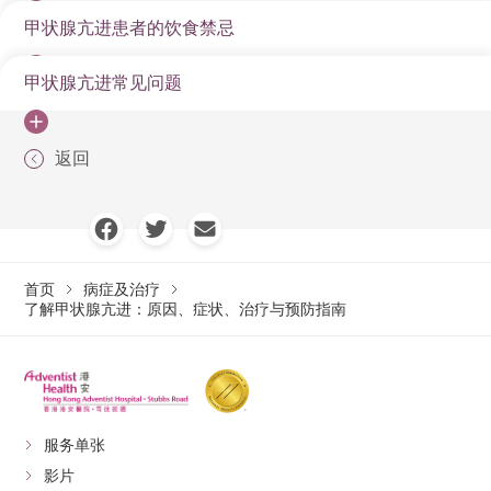
代谢与体重
下降、容易出汗、
基础代谢率加快。
分泌过多荷尔蒙。
状。
情严重程度和患者年龄等因素选择。
毒性多发性甲状腺结节
： 甲状腺内的多个结节独
血液检查
甲状腺亢进患者的饮食禁忌
虽然大部分甲状腺亢进由自体免疫引起，难以完全预
怕热。
亢进期通常是暂时
年龄
：在30至 50岁的女性较常见，而在 60岁以上者
治疗方法
作用
适用范围
立分泌过多甲状腺荷尔蒙。
甲状腺组织发炎，
甲状腺功能测试
：检测血液中 T4、T3 和甲状腺
防，但可以透过健康管理降低发病风险和控制病情。
心跳加速（心
长期可能增加心脏
性的，之后可能转
机会会更高。
心血管系统
甲状腺亢进常见问题
服用抗甲状腺药物
甲状腺炎
导致荷尔蒙释放过
由于碘是制造甲状腺荷尔蒙的主要原料，甲亢患者通常
刺激荷尔蒙（TSH）的浓度。甲亢的典型特征是
甲状腺炎（Thyroiditis）
： 甲状腺组织发炎时，储存
悸）、心律不整。
衰竭的风险。
为甲状腺功能正常
定期健康检查
：留意家族史，高风险族群应定期进行
碘摄取量异常
：饮食中碘的摄取过多或过少，或有可
（如 Methimazole
最常见的初始治
多。
需要限制碘的摄取，特别是接受放射性碘治疗前。
T4、T3 升高，而 TSH 降低（因为脑下垂体试图
的甲状腺荷尔蒙会大量释放到血液中，引起暂时性的
手震、紧张、焦
中枢神经系统过度
或低下。
甲状腺功能筛查。
神经与精神
能影响甲状腺功能。
或
疗，特别是针对
减少对甲状腺的刺激）。
亢进症状。
返回
药物治疗
虑、易怒、失眠。
兴奋。
甲状腺亢进是否会导致“吃得多，排得
类型
食物举例
建议
Propylthiouracil），
格雷夫斯病患
压力管理
： 长期精神压力被认为可能诱发自体免疫疾
甲状腺抗体测试
：检测是否存在 TRAb 或其他抗
肠胃蠕动加速，可
应严格限制或避免
多”的情况？
其他因素
：
抑制甲状腺荷尔蒙
者。
会出现“吃得多，
病，应保持身心放松。管理工作与生活压力，保持情
海藻类（紫菜、海
体，以确认是否为格雷夫斯病。
消化系统
能出现腹泻或排便
食用，特别是患有
的合成与释放。
排得多”的情况。
高碘食物
绪平和
带、昆布）、海
是的。由于甲状腺荷尔蒙加速了新陈代谢和肠胃蠕动，
家族遗传
： 甲状腺疾病有明显的家族聚集性。
次数增加。
格雷夫斯病及准备
甲状腺超声波（Ultrasound）
：评估甲状腺的大小、
服用含有放射性碘
适合药物治疗无
鱼、海盐。
患者会感到食欲大增（吃得多），但食物在肠道停留时
均衡饮食
： 维持适度的碘摄取量，避免摄取过多海
长期压力
： 长期或严重的精神压力可能影响免疫
肌肉无力（特别是
长期可能导致骨质
RAI 治疗的患者。
首页
病症及治疗
形态、血流情况，并检查是否有结节或肿大。
的胶囊或液体，碘
效、复发或不适
间缩短，导致排便次数增加甚至腹泻（排得多）。
了解甲状腺亢进：原因、症状、治疗与预防指南
藻、碘盐，同时增加健康饮食及规律运动。
系统，被认为是诱发格雷夫斯病等自体免疫甲亢
肌肉与骨骼
上臂和大腿）、疲
流失，增加骨折风
可能会加剧心悸、
放射性碘治疗
被甲状腺细胞吸收
合手术的患者。
甲状腺核医学扫描（Radioactive Iodine Uptake
的原因之一。
倦。
险。
浓茶、咖啡、酒
手震和焦虑等甲亢
甲状腺亢进会导致心脏衰竭和骨折风
(RAI)
后，所释放的射线
治疗后可能导致
刺激性物质
Scan）
：让患者口服微量放射性碘，观察甲状腺对碘
眼球凸出（凸眼
精。
症状，建议减少摄
险增加吗？
破坏过度活跃的甲
甲状腺功能低
的吸收情况。
症）、畏光、流
由免疫反应攻击眼
取。
状腺细胞。
下。
眼睛
长期甲亢会使心脏长期处于超负荷工作状态，增加心律
泪、眼睛干涩或疼
部组织所致。
这些蔬菜可能影响
服务单张
适合甲状腺肿大
不整和心脏衰竭的风险。同时，高代谢率加速了骨质流
痛。
十字花科蔬菜（如
碘的吸收，但其效
影片
切除部分或全部甲
严重、有压迫症