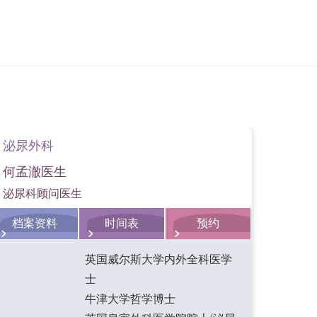
泌尿外科
泌尿
何孟澈医生
何震
泌尿科顾问医生
泌尿
档案资料
时间表
预约
档
英国威尔斯大学内外全科医学
士
牛津大学哲学博士