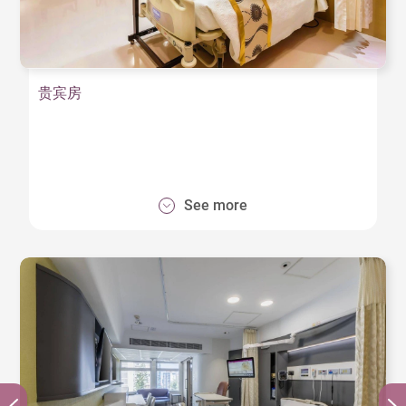
属参考。床头位置备有无线手机充电装置，方便病
人使用。洗手间亦安装非接触式智能感应水龙头，
防止细菌传播及提升卫生标准。
贵宾房
五楼病房
设有私家房、半私家房及普通房，其中私家房更特
设陪宿设备，为照顾者提供舒适惬意的休息空间。
七楼病房
See more
设计尤其注重病人私隐，全层只提供私家病房。