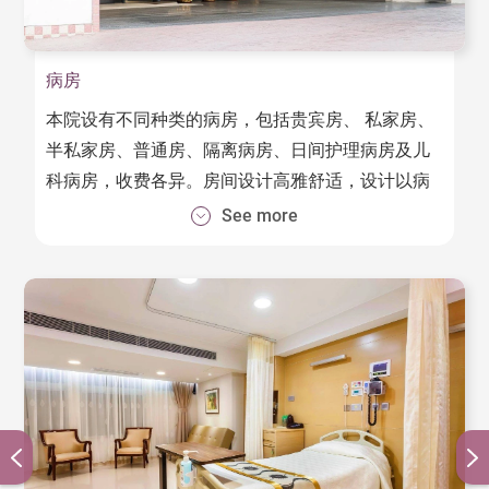
病房
本院设有不同种类的病房，包括贵宾房、 私家房、
半私家房、普通房、隔离病房、日间护理病房及儿
科病房，收费各异。房间设计高雅舒适，设计以病
人安全为中心，广泛应用电子化及自动化技术，为
See more
病人提供优质又安全的医疗服务，同时体贴病人及
照顾者的不同需要。
病床均设有摇臂轻触式“信息娱乐系统”，为病人提供
免费电视频道、上网、视像会议、自助点餐等服
务，亦可透过系统查阅个人病历资料、住院安排、
检查结果、账单处理，无缝对接各项医疗资讯。
病房门外及床头位置均设有电子显示屏，显示病人
的主诊医生及专属护士名称及病人现况供医护或家