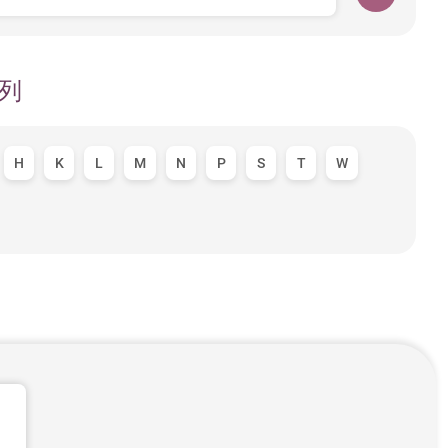
列
H
K
L
M
N
P
S
T
W