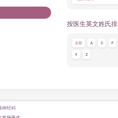
按医生英文姓氏排
全部
A
C
F
Y
Z
脑神经科
方嘉扬医生