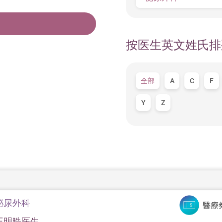
按医生英文姓氏排
全部
A
C
F
Y
Z
泌尿外科
王明晧医生