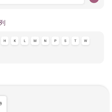
列
H
K
L
M
N
P
S
T
W