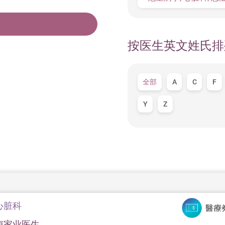
按医生英文姓氏排
全部
A
C
F
Y
Z
心脏科
卢家业医生