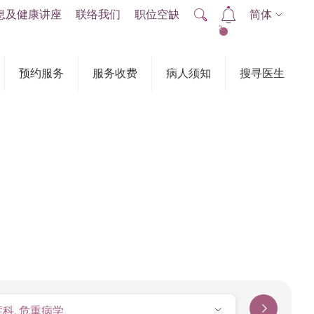
息及健康讲座
联络我们
职位空缺
简体
2
预约服务
服务收费
病人须知
搜寻医生
症科, 危重病学