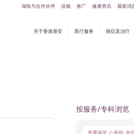
保险与合作伙伴
设施
推广
健康资讯
最新消
关于香港港安
医疗服务
病症及治疗
按服务/专科浏览
危重病学, 心脏科, 急