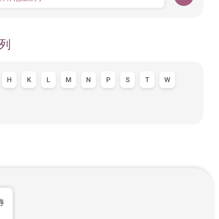
列
H
K
L
M
N
P
S
T
W