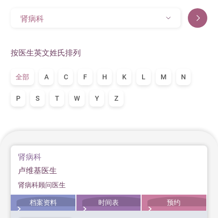
肾病科
按医生英文姓氏排列
全部
A
C
F
H
K
L
M
N
P
S
T
W
Y
Z
肾病科
卢维基医生
肾病科顾问医生
档案资料
时间表
预约