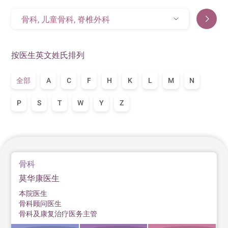
骨科, 儿童骨科, 脊椎外科
按医生英文姓氏排列
全部
A
C
F
H
K
L
M
N
P
S
T
W
Y
Z
骨科
莫华康医生
本院医生
骨科顾问医生
骨科及康复治疗医务主管