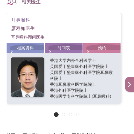
相关医生
特别仪器辅助，须另收取“设施费–程序”港币$1,500。
Initial
耳鼻喉科
Follow-up
Specialties &
Consultation
廖寿如医生
Consultation
Services
Fee
Fee
耳鼻喉科顾问医生
初次诊症
专科及服务
覆诊 （HK$）
(HK$)
档案资料
时间表
预约
Otorhinolaryngology
1,500
1,200
香港大学内外全科医学士
耳鼻喉科
英国爱丁堡皇家外科医学院院士
英国爱丁堡皇家外科医学院耳鼻喉
备注
：
科院士
香港耳鼻喉科医学院院士
上述诊金仅供参考，所需费用须视乎病人实际情况及个
香港外科医学院院士
别医生和治疗师而定。
香港医学专科学院院士(耳鼻喉科)
其他费用如小手术、药费、化验费等另计，欢迎向门诊
收费处查询其他项目收费。
香港港安医院—司徒拔道保留修订收费表、单张内容、
条款及细则之权利。任何的收费表调整将会根据法定的
通知期提前发出通告和作出宣布。其他与收费表以外的