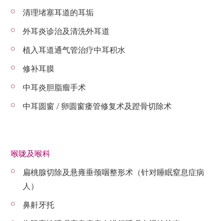
清理堵塞耳道的耳垢
外耳炎诊治及清洗外耳道
植入耳道通气管治疗中耳积水
修补耳膜
中耳炎胆脂瘤手术
中耳圆窗 / 卵圆窗瘘管修复术及蹬骨切除术
喉咙及喉科
扁桃腺切除及悬雍垂颈咽整形术（针对睡眠窒息症病
人）
鼻鼾牙托