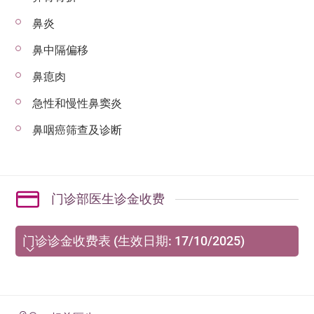
鼻炎
鼻中隔偏移
鼻瘜肉
急性和慢性鼻窦炎
鼻咽癌筛查及诊断
门诊部医生诊金收费
门诊诊金收费表 (生效日期: 17/10/2025)
由2021年10月1日起，凡特别诊症均需收取“设施费”，
一般诊症为每30分钟港币$500；如有关特别诊症或治
疗需