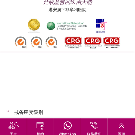
延续基督的医治大能
港安属下非牟利医院
追踪我们:
地址:
总机（查询）:
香港司徒拔道四十号
(852) 3651 8888
戒备应变级别
© 2026 版权所有 © 港安医疗 保留一切权利
恶劣天气下的诊症安排
医生
预约
WhatsApp
联络我们
置顶