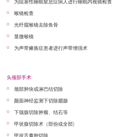
为阻塞性睡眠窒息症病人进行睡眠内视镜检查
喉镜检查
光纤窥喉镜去除鱼骨
显微喉镜
为声带瘫痪症患者进行声带增强术
头颈部手术
颈部肿块或淋巴结切除
颜面神经监测下切除腮腺
下颌腺切除肿瘤、结石等
甲状腺切除术（部份或全部)
甲状舌囊肿切除