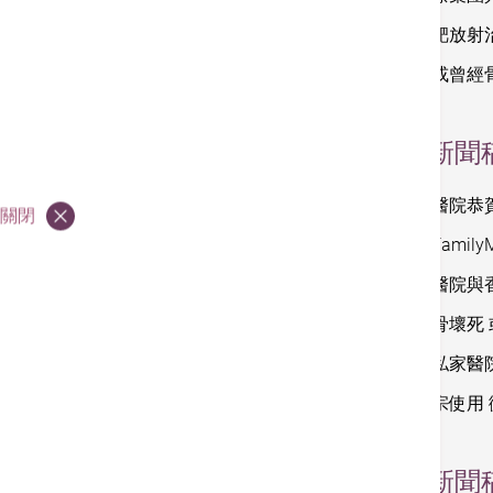
新型「標靶放射
反覆扭傷或曾經
2025
新聞
香港港安醫院恭
關閉
中銀香港Famil
香港港安醫院與
酗酒可致骨壞死 
全港首間私家醫
本港首兩宗使用
2024
新聞