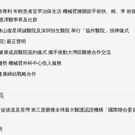
專利 年輕患者宜早治保生活 機械臂膝關節手術快、精、準 術後
 惠澤醫學界及社群
佛山復星禪誠醫院及深圳恒生醫院 舉行「協作醫院」掛牌儀式
院) 嚴正聲明
星健康成員醫院簽約儀式 攜手推動大灣區醫療合作交流
趨勢 機械臂外科中心投入服務
健康締結戰略合作
稿
司徒拔道及荃灣 第三度榮獲全球最大醫護認證機構「國際聯合委
明