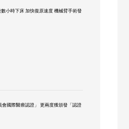
數小時下床 加快復原速度 機械臂手術發
員會國際醫療認證」 更兩度獲頒發「認證