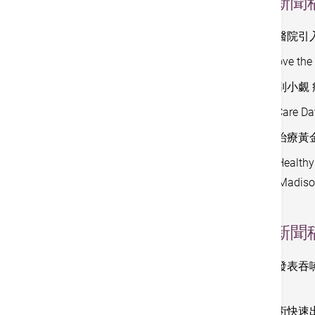
2018
新聞
香港港安醫院引入
“A Cut Abo
痔瘡出血別小覷
香港港安Care D
把握癌症治療黃金
HKAHF’s Healthy 
House of Madison
2017
新聞
首家私院發表吞
高警覺
設微創手術快速出