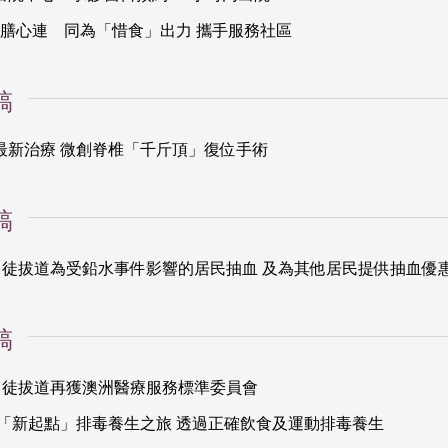
 膳心連 同為「惜食」出力 攜手服務社區
稿
最新治療 微創脊椎「千斤頂」復位手術
稿
徒拔道為受鉛水事件影響的居民抽血 及為其他居民提供抽血優惠 (2
稿
司徒拔道再獲澳洲醫療服務標準委員會
院「新起點」排毒養生之旅 透過正確飲食及運動排毒養生