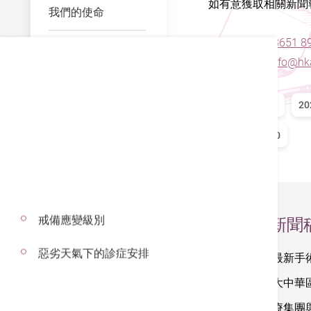
如有意獲取相關新聞
我們的使命
電話：
(852) 3651 8
我們的里程碑
電郵：
hkahinfo@hka
我們的歷史
全部
2026
20
ESG
2012
2010
評核認可
JCI認證
2026
戒備應變級別
新聞
獎項
惡劣天氣下的診症安排
港安醫療最新手術
傳媒適用
港安引進大中華
抗疫同行
大灣區醫療集團