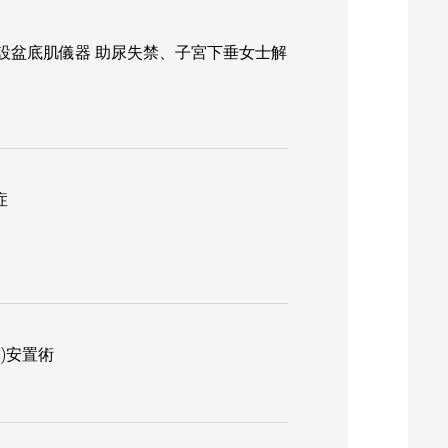
特設盆底肌儀器 助尿失禁、子宮下垂女士解
症
em)安置術