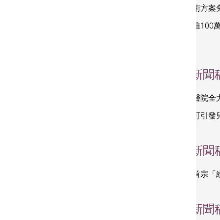
新一代手術方案
香港港安推100
困
2022
新聞
香港港安醫院全
新冠病毒可引發
2021
新聞
進行全港首宗「經導管雙
2020
新聞