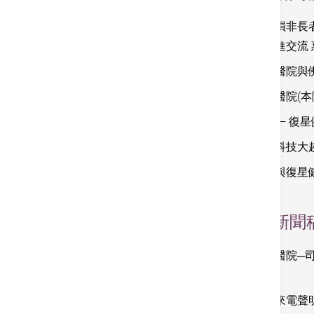
膝關節受損非長者
展中心促進交流
香港港安醫院與
香港港安醫院(本
港安醫療 — 復
迎合醫療科技大
港安醫療與復星
2023
新聞
香港港安醫院─
金章」
提防偽冒來電聲