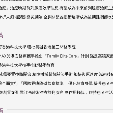
治療」治療晚期前列腺癌效果理想 有望成為未來前列腺癌治療主
骨折未癒增踝關節炎風險 全踝關節置換術逐漸成為後期踝關節炎
稿
賀香港科技大學 獲批籌辦香港第三間醫學院
yMAX與港安醫療攜手推出「Family Elite Care」計劃 滿足
香港科技大學攜手推動醫學教育
或需要置換髖關節 精準機械臂髖關節手術 加快復原速度 減術後
院全面實行 「國際吞嚥障礙飲食標準」 優化飲食餐單 提升患者
 微創電穿孔局部消融術治療前列腺癌 副作用極低，維持患者生
稿