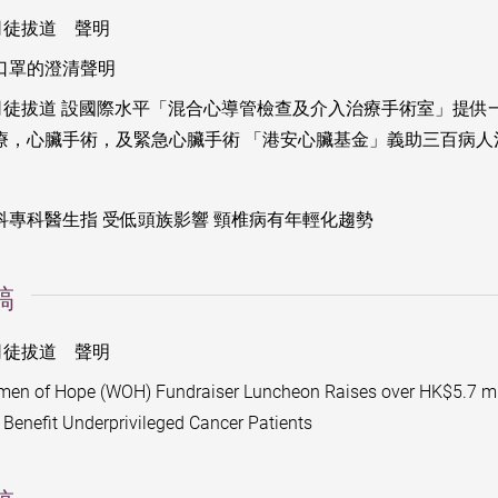
司徒拔道 聲明
口罩的澄清聲明
司徒拔道 設國際水平「混合心導管檢查及介入治療手術室」提供一
療，心臟手術，及緊急心臟手術 「港安心臟基金」義助三百病人
科專科醫生指 受低頭族影響 頸椎病有年輕化趨勢
稿
司徒拔道 聲明
en of Hope (WOH) Fundraiser Luncheon Raises over HK$5.7 mil
Benefit Underprivileged Cancer Patients