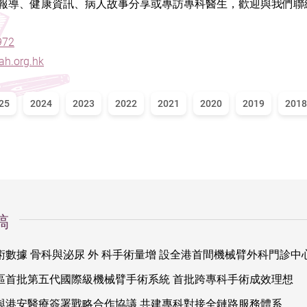
報導、健康資訊、病人故事分享或專訪專科醫生，歡迎與我們聯
972
h.org.hk
25
2024
2023
2022
2021
2020
2019
2018
稿
數據 骨科與泌尿 外 科手術量增 設全港首間機械臂外科門診中
區首批第五代國際級機械臂手術系統 首批跨專科手術成效理想
與港安醫療簽署戰略合作協議 共建專科對接全鏈路服務體系