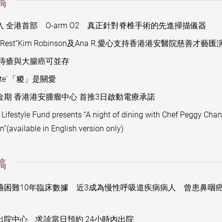
稿
 全港首部 O-arm O2 真正針對脊椎手術的先進掃描儀器
ve the Rest“Kim Robinson及Ana R.愛心支持香港港安醫院慈
 痔瘡與大腸癌可並存
ate˙「糉」是關愛
期 香港港安腫瘤中心 首推3日啟動電療承諾
Lifestyle Fund presents “A night of dining with Chef Peggy Cha
”(available in English version only)
稿
嚥困難10年臨床數據 近3成為慢性呼吸道疾病病人 曾患鼻咽
院中心 求診當日預約 24小時內出院