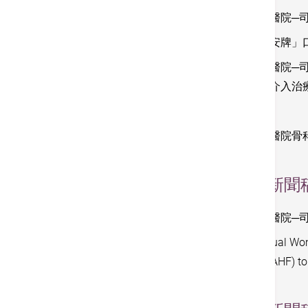
香港港安醫院─
有關「港安牌」
香港港安醫院─
複雜心臟介入治
澄清啓示
香港港安醫院骨
2019
新聞
香港港安醫院─
Sixth Annual Wom
Fund (HKAHF) to 