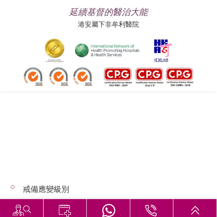
延續基督的醫治大能
港安屬下非牟利醫院
追蹤我們:
地址:
總機（查詢）:
香港司徒拔道四十號
(852) 3651 8888
戒備應變級別
© 2026 版權所有 © 港安醫療 保留一切權利
惡劣天氣下的診症安排