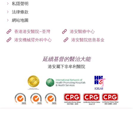
私隱聲明
法律條款
網站地圖
香港港安醫院–荃灣
港安醫療中心
港安機械臂外科中心
港安醫院慈善基金
延續基督的醫治大能
港安屬下非牟利醫院
追蹤我們: