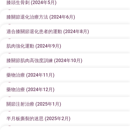
膝關節退化最新治療與發展 (2)
膝頭生骨刺 (2024年5月)
原文刊於《信報財經新聞》
困擾着不少中年人及長者。在眾多身體關節之中，膝關
退化性膝關節炎
節可以算是最常見發生勞損退化問題的關節。不論是行
膝關節退化最新治療與發展 (3)
膝關節退化治療方法 (2024年6月)
原文刊於《信報財經新聞》
退化性關節炎是關節疾病中最普遍的一種。幾乎任何關
走、跑步、行山等活動，都會用到膝關節。膝關節問題
如何診斷？
節都可能出現關節炎，常見的影響部位大多發生在承載
可以會對病人日常生活構成嚴重的影響。
膝關節退化最新治療與發展 (4)
適合膝關節退化患者的運動 (2024年8月)
原文刊於《信報財經新聞》
體重的關節，例如膝、髖、腰脊椎、第一蹠趾(大腳趾基
醫生會先詢問患者的醫療病史及家族病史，特別會詢問
膝頭生骨刺 ?
底部)、第一腕掌(拇指基底部) 等，而其中又以膝關節炎
膝關節退化最新治療與發展 (5)
病人關節痛的時間及誘發痛的原因，從而分析病因。例
根據中文大學2001年的調查發現，本港退化性膝關節炎
肌肉強化運動 (2024年9月)
原文刊於《信報財經新聞》
「退化性關節炎」 這個疾病未必每個人都聽過，不過我
最為常見。
如：如果病人患退化性關節炎，一般來說，病人在使用
的發病率與西方國家同樣地高，而膝關節炎在婦女停經
治療方法概覽
相信每個香港人都聽過自己或者身邊有人患上所謂「生
膝關節退化最新治療與發展 (6)
膝關節肌肉高強度訓練 (2024年10月)
關節(行路、走動、或者上落樓梯)之後疼痛會加劇，休息
後的發病率更迅速增長。50歲或以上的男性，其中17%
原文刊於《信報財經新聞》
在患病初期，患者普遍只有其中一側(內側或外側)的關節
膝關節退化治療可以分為幾方面：非手術治療(包括藥物
骨刺」的毛病。很多病人發覺自己膝關節痛，作X光檢查
一段時間之後疼痛腫脹會改善。反之，如果病人患上類
關節退化不應做運動，會越
勞
越
損
?
曾有持續性膝關節疼痛，7%被診斷為患上膝關節炎；至
軟骨出現磨損，但慢慢便會發展成兩側關節磨損，至最
治療給非藥物治療)及手術治療。
之後就確認自己的關節生骨刺引起痛，其實這是一個誤
膝關節退化最新治療與發展 (7)
藥物治療 (2024年11月)
原文刊於《信報財經新聞》
風濕關節炎，病人一般在早上起床的時候會發覺關節比
於婦女，50歲或以上中有24%患有持續性膝關節疼痛，
終關節內的軟骨可能會差不多被完全磨蝕。 從X光檢查
很多病人認為， 自己已經有膝關節退化及勞損，應該避
解。
肌肉強化運動
較痛，開始一段走動之後痛楚反而會得以舒緩。又例
13%診斷為膝關節炎。
中可發現，正常關節的表面是平滑的，相反退化關節會
非藥物治療
膝關節退化最新治療與發展 (8)
免運動，讓它多點休息。其實這樣做適得其反，因為膝
藥物治療 (2024年12月)
原文刊於《信報財經新聞》
如：如果病人在進食海鮮、內臟又或者飲酒之後引發膝
對於膝關節來說，最重要的肌肉可算是膝關節上方的股
變得凹凸不平，出現骨增生，俗稱骨刺。就此，不少人
對於症狀相對輕微， X光顯示關節未達到嚴重退化，而
關節退化與腿部肌肉萎縮有著密切的關係，缺乏運動只
正常關節的表面是平滑的，相反退化關節會變得凹凸不
對於比較年輕的患者，又或者膝關節退化沒有那麼嚴重
關節腫痛，就需要考慮痛風症的可能性。醫生亦會根據
膝關節退化最新治療與發展 (9)
解構膝關節
四頭肌。股四頭肌是人體中最大的肌肉之一， 由四個肌
或會誤解是骨刺刺到皮肉而引起疼痛，其實不然，因關
且未有明顯關節變形以及關節僵硬的病人。醫生一般會
關節注射治療 (2025年1月)
會令肌肉變得更弱小，可能加速關節退化。
平，這些凹凸不平其實是因為骨出現了增生，而且這一
原文刊於《信報財經新聞》
的病人，便可以進行比較進階的高強度訓練：
病人的行動能力(例如是否需要坐行拐杖或助行架) ，以
首先我們必須了解膝關節構造。膝關節主要由大腿骨、
肉組成，分別是：股直肌、股外側肌、股內側肌和股中
節疼痛的主因是由於關節退化造成軟骨磨蝕所致，故即
先考慮非手術方案治療，非手術治療的原則及目標有以
一般來說，藥物治療在治療膝關節退化有兩個主要作
些增生即是俗稱的骨刺。骨刺的產生，是關節周邊的組
膝關節退化最新治療與發展 (10)
靠牆蹲
及使用止痛藥的頻密程度去斷定關節炎的嚴重情況。
半月板撕裂的迷思 (2025年2月)
小腿骨及髕骨(俗稱菠蘿蓋)三部分組成。膝關節外層被多
間肌，位在大腿前側，附著在骨盆的髂骨、股骨和髕骨
使清除骨刺，疼痛也不會有明顯改善。
下幾個：
原文刊於《信報財經新聞》
用。第一就是當有急性膝關節炎發作又或者關節痛嚴重
織嘗試修復退化的關節的反應，最常見於膝關節。從X光
重軟組織，包括關節膜、筋腱及肌肉包圍。在大腿骨與
事實上，在退化性關節炎的治療上，運動是不可或缺甚
上。股四頭肌的功能，是透過肌肉收縮，拉動膝蓋上的
上月提到，藥物治療在治療膝關節退化有兩個主要作
開始時，將身體背靠牆企，雙腳分開與肩同寬，慢慢像
的時候，醫生會處方不同種類的止痛藥及消炎止痛藥去
片中可見，退化關節的骨刺往往是關節周邊一小團圓形