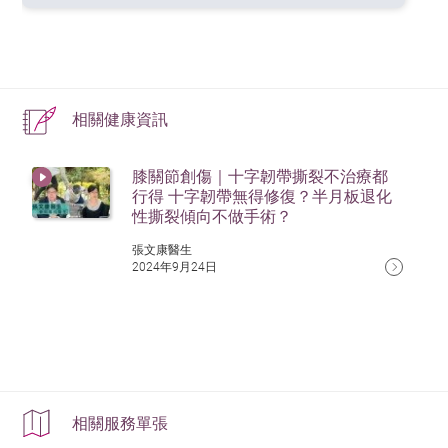
出現新的撕裂機會亦較高。所以一般而言，其手術效果
出，對於退化性撕裂，半月板修補術或半月板部分切除
沒明顯的臨床效果。筆者相信，關於PRP的應用，還需
腔內。
Dis. 2004 Aug;63(8):923-30. doi:
比創傷性撕裂手術效果沒那麼顯著。而陳女士的膝關節
術，未必有效改善這類患者的痛症和膝蓋功能，亦不能
要進一步的大型研究，才可以有比較確切的結論。
10.1136/ard.2003.017236. PMID: 15249319; PMCID:
作為單次注射療法，APS通常在注射後兩個月內顯現療
痛楚，不一定主要由半月板撕裂引起。
改變退化的速度。
PMC1755093.
由於PRP可促進軟組織修復，以及減少發炎的效果，關
效。臨床觀察顯示，其效果可持續18個月。需注意的
於PRP應用在關節退化的治療，也有一些新進展，下期
是，APS對於早期及中期退化性關節炎患者疼痛緩解效果
相關健康資訊
續談。
更顯著，但對於軟骨嚴重磨損、關節已變形的晚期患者
效果有限。
膝關節創傷｜十字韌帶撕裂不治療都
行得 十字韌帶無得修復？半月板退化
和一般PRP一樣，由於APS是一種比較新的治療方案，長
性撕裂傾向不做手術？
遠仍然需要更多大型臨床研究數據，才可以對這些療法
張文康醫生
的實際效果有較為確切的結論。
2024年9月24日
相關服務單張