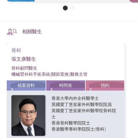
質來填補已磨蝕的軟骨物質。現時市面有超過10種關節
單腳蹲可以有效強化膝關節肌肉，下身肌肉的穩定性、
可以採用不同姿勢，例如平躺，坐着或站着， 輪流盡量
重的沙包，然後左右腳輪流慢慢伸直，維持5至10秒後才
任何好處。此外，沒有證據表明這兩種補充品單獨或組
多，「傷咗半月板」引起。所以不明白為什麼手術後並
文章由香港港安醫院—司徒拔道骨科顧問醫生及機械臂外
阻塞，使關節活動不便，病人會覺得關節突然鎖在一個
文章由香港港安醫院—司徒拔道骨科顧問醫生及機械臂外
是有效可以減輕進一步的關節磨損。要保持正常體重指
用。現時，不少醫生在也會選用新一代藥物COX-2抑制
緩衝作用。簡單來說，半月板是膝關節的避震系統。
紅腫，應及早求醫並找出原因，以便盡快對症下藥。
正如上一篇文章所說，傳統PRP治療可以針對不同病
置換手術，在手術過程中，醫生就必須將所有骨贅清
如生長因子、抗炎因子等等），有助對各種細胞組織進
液補充劑， 注射劑量及次數亦有所不同，由一次注射到
平衡性和協調力都會大大改善。可先由其中一邊腳開
最大程度屈曲膝關節。
慢慢放鬆。隨着力量加強，之後便可以逐漸增加重量及
合使用，實際上會減緩關節炎關節的退化過程或恢復軟
沒有明顯改善。
科手術系統(關節置換)醫務主管張文康醫生撰寫
位置不能活動（鎖膝），需要休息短時間、例如1至2分
科手術系統(關節置換)醫務主管張文康醫生撰寫
標，必須懂得從飲食、運動和情緒支援入手，才能達到
劑，比較起傳統的非類固醇消炎藥，COX-2抑制劑可減少
變，包括關節、肌肉、韌帶損傷等軟組織的病變。APS作
除，才能將軟組織及韌帶的張力回復平衡，以及提升病
半月板撕裂分為兩種，第一種是創傷性撕裂，大部分均
行修復工作。在製作PRP之後，醫生會把這些高濃度溶
五次注射不等。新形的補充劑內含有大分子量以及高度
始，呈站立姿勢，雙臂伸直在身體前方，與肩同高，與
時間。若果伸直時出現膝關節痛，便要將重量降低。病
骨。
鐘，才能繼續伸展及屈曲膝關節。在這情況下，醫生可
減得理想，減得健康的體重管理。
腸道出血的風險，但價錢則相對較昂貴，亦有臨床研究
文章由香港港安醫院—司徒拔道骨科顧問醫生及機械臂外
其實，陳女士個案正是典型退化性半月板撕裂。顧名思
為新型的PRP，其研發概念主要是針對退化性膝關節炎
人膝關節活動的能力。
為年輕患者因高能量創傷如運動創傷所引起。這些患者
液注射到有病變或者受損傷的組織，可以是關節、軟組
交聯的透明質酸，只需注射一次，比較方便，價錢也相
地板平行，然後將右腿抬離地板，左膝屈曲，將臀部向
人亦可選擇坐着進行訓練，同樣於足踝關節綁上約一至
以利用微創膝關節鏡手術，將引起阻塞及已經損壞的半
指COX-2抑制劑對心血管疾病的風險有所增加。醫生選用
相關醫生
科手術系統(關節置換)醫務主管張文康醫生撰寫
儘管許多人認為傳統醫生會忽視他們對補充劑的興趣，
義，這是因膝關節退化引起的半月板撕裂，多在50歲以
的治療，所以與傳統PRP比較，APS對於膝關節退化治療
的半月板原本是健康正常的，當患者扭傷之時，扭傷的
織或肌腱韌帶，以促進軟組織或骨骼損傷的癒合。
肌肉伸展運動又稱為拉筋運動，這動作有助改善肌肉以
對比較昂貴。
後推，並盡可能蹲低身體，並保持姿勢不動。然後再將
兩磅重的沙包，之後慢慢伸直膝關節，維持5至10秒後才
月板進行切除或修補，解決阻塞問題，恢復活動能力。
運動及物理治療
時便要考慮及平衡相關優缺點。
但許多包括筆者在內的大部份醫生實際上對補充治療持
上人士身上發現，退化性半月板撕裂可說膝蓋退化的其
比較有針對性。
文章由香港港安醫院—司徒拔道骨科顧問醫生及機械臂外
力量超越半月板纖維能承受的負荷，就會引致半月板撕
及跟腱的柔韌性，預防抽筋及運動後的肌肉酸痛。最常
身體推回起始位置。
PRP治療方案在香港已有差不多10年歷史，雖然如此，
慢慢放鬆。
至於成效方面，引用香港大學發表於《香港醫學雜誌》
很多病人認為，自己已經有膝關節退化及勞損，繼續做
開放態度，故一般建議患者可嘗試服食幾個月至半年，
中一個過程，隨着年紀增長，半月板組織老化使其質素
骨科
此外，陳女士的手術沒明顯效果另外一個重要原因，她
科手術系統(關節置換)醫務主管張文康醫生撰寫
另外一個選擇便是外用消炎止痛藥，例如止痛藥膏，黏
裂。這種傷患亦往往與其他膝部創傷一併出現，例如前
見的拉筋運動包括大腿後肌肉伸展運動: 病人坐在床邊，
我們的關節內，存在能抑制炎症的抗炎因子優質蛋白，
對於PRP的使用和治療效果，醫學界還未有非常確切的
的研究，在 2010 年 10 月至 2012 年 5 月期間，向 95 名
運動會否加速勞損及退化呢？究竟應該多做運動，抑或
曲膝橋式
如不見效便可考慮停用，而且要注意不要忽略運動及肌
變差，因此可在輕微的低能量下受傷（例如在平地跣
張文康醫生
的膝關節痛楚不一定主要由半月板撕裂引起，因此半月
貼式藥物等外用藥品。 利用外用藥物的止痛效果一般沒
十字韌帶撕裂和副韌帶撕裂等。
左右腳輪流放在床上，保持腰背挺直和盡量伸直膝關
同時存在助炎因子的劣質蛋白，優質蛋白會阻止劣質蛋
定論。於全球醫學界，關於PRP亦有許多不同的研究報
平均年齡為 62 歲，在公立醫院求診的膝關節退化患者注
減少活動去保護關節？答案是應該繼續做運動,，甚至應
肉訓練的重要性，應該同步進行，效果才可以事半功
到、上落樓梯踏錯腳、小型扭傷等等），甚至在沒受傷
板手術不能有效減少痛楚；為什麼會這樣？
骨科顧問醫生
這個動作可幫助強化臀部肌肉，增強臀部肌力，減少膝
有口服那麼有效，但因為是透過皮膚吸收藥物，可以減
節，然後雙手向腳尖伸前，以及將膝關節向下施壓，直
對於比較年輕的患者，又或者膝關節退化沒有那麼嚴重
白發揮作用，以改善關節內容易產生軟骨損傷的平衡環
處理創傷性半月板撕裂時，如半月板嚴重撕裂，醫生會
告，有不少研究指出，PRP在一些軟組織的受傷與病
射透明質酸。患者在注射前的平均疼痛評分為60分（100
該加強訓練。事實上，膝關節及下肢缺乏運動會令肌肉
機械臂外科手術系統(關節置換)醫務主管
倍。近年來有不少新型的補充藥物引入香港，例如骨膠
情況下，也使到半月板出現撕裂。撕裂原因就是因半月
關節負荷。可先背部躺平在墊上，雙腿屈曲，雙手放在
少相關副作用。使用時需要注意皮膚是否有過敏反應，
至感受到大腿後及膝關節後有拉緊感覺，維持10秒後放
的病人，便可以進行比較進階的高強度訓練，我們下一
境。APS溶液的成份主要是高濃度、可抑制炎症的優質蛋
如之前所說，退化性半月板撕裂是因為半月板老化引
傾向考慮選用手術方案。一般選用微創關節鏡手術進行
變，尤其跟腱發炎，能有效減少病人痛楚。所以在骨科
分為最痛），注射6星期後評分減為40分，但1年後回升
流失。如果肌肉出現萎縮，便不能支撐關節，令到關節
原補充劑，我相信需要一些大型研究才可證實這些新型
板自己老化所致。根據醫學研究指出，接近一半有退化
檔案資料
時間表
預約
身體兩旁，手掌向下，之後提起腰部，直至膝蓋、腰和
如果發癢、發紅，就不能繼續使用，而且使用外用藥物
鬆。由於很多膝關節退化的病人會有膝關節不能完全伸
次再詳談。
白，以及保護軟骨的代謝生長因子，將富含優質蛋白的
起；在這些病人中，除了半月板撕裂，很多時候其他位
半月板修補。原因是這類患者的半月板原本是健康正常
領域之中，最常使用PRP注射治療的就包括肌肉和韌帶
至50分左右。由此可總結，使用此針劑是安全的，亦有
不穩定，令軟骨及相關軟組織所承受的壓力增加，這樣
藥物的效用。
性半月板撕裂的病人，其實均沒有症狀的，只是在檢查
膊頭成一直線，收緊腹肌。靜止2-3秒，然後慢慢將腰部
的時候不要同時使用口服藥物，否則就會有藥物過量的
直的僵硬情況，同時感覺大腿或膝關節後方經常抽筋或
APS注射到劣質蛋白過多的關節內，通過調節蛋白平衡，
置已經有早期退化，例如軟骨磨蝕，以及韌帶或軟組織
的，纖維質素良好，修補後能癒合的機會比較高，此
損傷、肱骨外上髁炎（網球肘）、阿基里斯跟腱炎等等
香港大學內外全科醫學士
效將關節的痛楚減低，但有效期則最長維持一年（臨床
會進一步加劇退化。簡單來說，就是越少郁動反而越
中發現。
放下。
風險。
者不適。這種訓練可以改善大腿後肌肉跟腱的柔韌性，
除了口服補充劑以外，另一種十分受病人留意的藥物便
抑制炎症緩解疼痛以抑制軟骨變性、治療損傷。
英國愛丁堡皇家外科醫學院院員
發炎。可以說，半月板撕裂其實只是整個膝關節退化病
外，有效修補半月板能預防膝蓋將來退化。可是文章一
軟組織病變，或者作為一個輔助治療，在軟組織受傷或
上可維持平均6至9個月）。
痛。
英國愛丁堡皇家外科醫學院骨科院
以及治療膝關節不能伸直的問題。
是各種類型的注射治療。下一期會與大家探討。
由於半月板撕裂原因屬半月板組織老化，所以即使醫生
變其中一部分，而並非唯一出現問題的地方；因此，如
開始所講的例子，屬於另一種半月板撕裂 ─ 退化性撕
撕裂的修補手術（例如阿基里斯跟腱撕裂、半月板撕
和一般PRP一樣，治療過程主要是從病人身上提取血
士
以關節鏡手術進行半月板修補，修補後組織撕裂癒合機
果只針對半月板進行治療或手術，對於整個已開始退化
香港骨科醫學院院士
裂，它的處理方案跟創傷性撕裂有大分別。
裂）之後，透過在修補位置注射PRP，可以加速軟組織
液，之後利用離心機分離、分開血液各種成份，之後再
文章由香港港安醫院—司徒拔道骨科顧問醫生張文康醫生
1. Miceli-Richard C, Le Bars M, Schmidely N, Dougados
香港醫學專科學院院士(骨科)
會比較低，而且有再次出現撕裂的機會，或在其他位置
的膝關節來說，可以說作用有限。據多項大型研究指
復原過程。可是，同時亦有不少研究指出，PRP治療並
經過濃縮加工，製作成APS溶液，之後精準注射至膝關節
撰寫
M. Paracetamol in osteoarthritis of the knee. Ann Rheum