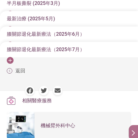
膝關節退化最新治療與發展 (11)
減輕進一步的關節磨損
半月板撕裂 (2025年3月)
問症之後，醫生會進行詳盡的身體檢查。特別留意以下
原文刊於《信報財經新聞》
小腿骨的接觸面上面，各自約有2-3毫米的軟骨。同時於
至是最有效的方案。醫學研究證明，恆常運動可以有效
肌腱、伸展膝蓋與抬膝，維持直立的姿勢，支撐身體，
用，除了在急性膝關節炎發作的時候使用止痛消炎藥去
主要徵狀
坐無影櫈般向下坐，膝關節屈曲成大約90度。下蹲時腹
舒緩相關發炎腫脹的不適及痛楚。
突起的骨組織，所以這些骨刺並非尖削如「刺」，更加
除了口服補充劑以外，另一種十分受病人留意的藥物便
緩慢關節炎後遺症的出現
幾方面：膝關節疼痛的位置、病人行動的能力、關節變
兩骨之間亦有兩塊由軟骨組織構成的半月板，其質地柔
舒緩痛楚、減少止痛藥的需求和增強關節活動能力。其
不論是步行、走路、跑步都一定會用到的重要肌肉。對
舒緩相關發炎腫脹的不適之外，第二個作用就是一些長
病情早期，患者或會於上落樓梯或走斜坡時感到膝部疼
部核心和臀部收緊，慢慢地沿著牆面往下滑，讓大腿與
膝關節退化最新治療（十二）
不會刺到軟組織或皮肉而引起疼痛。
最新治療 (2025年5月)
最常使用的止痛藥為撲熱息痛 [ Paracetamol ]。撲熱息
原文刊於《信報財經新聞》
是各種類型的注射治療，其中最廣為人知便是透明質酸
形的情況、關節活動的範圍、下肢肌肉力量(例如四頭
軟且光滑，有吸震及穩定膝關節的作用。而這些軟骨組
實，很多膝關節退化的病人都可以在幾乎沒有任何痛楚
於開始患上膝關節退化的病人來說，很多時候第一個症
期食用補充類藥物，期望可以減少退化的發展甚至延緩
痛，同時關節亦會出現腫脹。在活動關節時，常可聽到
地面平行。調整雙腳位置，讓膝蓋保持在腳踝上方，並
舒緩關節炎的症狀，例如疼痛
痛可說是坊間最常用的止痛藥物，可是它的止痛效果相
「醫生，我膝頭痛極都唔好，會唔會係傷咗半月板？」
注射.坊間一般俗稱啫喱針或玻尿酸。
肌)、是否有關節不穩定、評估關節相關韌帶的結構以及
織就是在關節炎之中主要出現問題的結構。
的情況下踏單車、游泳和做肌肉鍛鍊。一般來說，一些
狀就是上落樓梯感到關節痛、酸軟及無力。其中一個重
退化。
膝關節退化最新治療（十三）
不正常的磨擦聲響。而至病情晚期，患者更會出現關節
保持背部平貼在牆上，動作維持約30秒至1分鐘，這個動
膝關節退化最新療法（2025年6月）
病人有關節疼痛的主因是由於關節退化造成軟骨磨蝕，
原文刊於《信報財經新聞》
保持及改善關節活動的靈活程度
對來說不高。有研究（注1）比較約服食撲熱息痛及服用
半月板這個名詞，我們經常聽到。很多病人一聽到有膝
張力是否正常等。如果病人需要考慮關節置換手術，醫
對關節造成較低壓力的運動（例如游泳和踏單車）是優
要因素就是四頭肌的力量不足所致。所以對於膝關節退
僵硬，不得屈伸，甚至變形內翻而造成「O型腳」。關節
作可以改善膝蓋關節穩定性，大腿位置的股四頭肌、股
透明質酸是一種糖胺聚醣，在人體內自然存在的物質。
以及伴隨的基底的骨質磨損、韌帶鬆弛、關節囊不穩
很多市民對於坊間一些營養補充品、補骨藥或者關節藥
半月板撕裂分為兩種：第一種是創傷性撕裂，大部分均
安慰劑（即無藥效藥物）人士，發現有52%服藥者的痛
關節痛問題，第一個問醫生的問題，是否半月板受傷或
膝關節退化最新治療（十四）
生亦會特別檢查下肢，尤其是足部的衛生情況，例如會
強化下肢肌肉。
膝關節炎的種類及成因
先建議的。
化患者來說，股四頭肌的肌力訓練強化與保養都很重
膝關節退化最新療法（2025年7月）
活動幅度減低，行樓梯、蹲下時酸軟無力。以上的徵狀
二頭肌、臀部肌肉，小腿肌肉以及核心肌群，也能同時
它的分佈廣泛，特別是以高濃度模式混和在關節滑膜
原文刊於《信報財經新聞》
定、滑膜發炎與腫脹等問題所致，骨刺的出現只是退化
有很大期望，希望靠食藥就可以有效控制膝關節退化問
為年輕患者因高能量創傷，如運動創傷引起。然而，大
楚有減少，但同樣地，服用安慰劑的群組中，亦有51.9%
者撕裂？此外，我們經常聽到一些中年或年長人士，因
檢查是否有嚴重的足部真菌感染 (俗稱香港腳)，因為如
一般來說，關節發炎的成因有很多，例如退化性關節
要。事實上，即使病人進行關節置換手術後，強壯的股
不但為患者的工作、日常生活上帶來不便，更有機會影
鍛練到。
液。它也存在於皮膚、神經和各種結締組織。在人體膝
陳女士（化名）因為膝關節痛，檢查後發現半月板撕
關節的部分病徵，本身並非元兇。故即使清除骨刺，疼
題，保護關節或延緩退化。可是，現時並沒有任何大型
部分來求診病人都不是這種情況，而是屬於另一種半月
人感到痛楚有減少，由此可見止痛藥的實際用途未必很
膝關節疼痛去求醫，之後進行了不少檢查，例如磁力共
膝關節退化最新療法（十五）
果病人有嚴重的足部感染，就不適合進行關節置換手
炎、類風濕關節炎、痛風症、後創傷性關節炎等等。其
根據美國骨科醫學會的臨床指引，經臨床研究證實有效
四頭肌也可以讓術後的功能恢復更快。
原文刊於《信報財經新聞》
響其情緒。
關節中，透明質酸是關節滑膜液的主要成分，可以鎖住
裂，雖然進行了微創膝關節鏡半月板手術，但疼痛沒明
痛也不會有明顯改善，所以醫生是不會做手術去單純清
醫學數據去顯示任何一種口服補充劑能夠有效從根本延
板撕裂 — 退化性撕裂。
小腿提踵
返回
大，但現時醫生仍然會考慮用作治療，因安全性較高及
振檢查，顯示有半月板撕裂。患者便認為自己的問題是
適合膝關節退化患者的運動
術。
中以退化性關節炎最常見。關於退化性關節炎的確實成
的非藥物治療方法包括體重管理及有效的物理治療及訓
近年來，很多病人對注射治療醫治問題有興趣，除了傳
水分，作用是增加滑膜液的黏度，使滑膜液能達到潤滑
顯改善；這是由於她的半月板屬於退化性撕裂，所以手
除骨刺，而不處理關節的根本病變。事實上，骨刺的正
緩退化的發展。
膝關節退化最新療法（十六）
使用歷史長久。在年長的病人或身體比較多問題（例如
所謂「傷咗半月板」所致，而考慮進行半月板手術，但
一個典型個案：陳女士（化名）是將近退休人士，今年
小腿提踵主要是用來強化小腿肌群，增強小腿肌力，有
因， 現在醫學界還未有定論。大部份專家認為年老、創
練。
統的透明質酸注射（坊間一般俗稱啫喱針或玻尿酸），
一般來說，我們建議患者考慮進行三種運動 : i.關節及肌
退化性關節炎與類風濕關節炎
的作用，避免骨頭在關節活動時相互摩擦。此外，它也
術效果比較創傷性撕裂的手術沒那麼顯著。
式是醫學名詞是「骨贅」，就是骨的累贅的意思。
腎功能不佳）的病人不失為一個可以考慮的選擇。
是手術效果則未如人意，究竟為何如此呢？
對於長者或關節退化比較嚴重的病人來說，可以先進行
市場上最常見的口服補充品是葡萄糖胺及軟骨素。這兩
59歲。年青時沒有定期運動習慣，但在近年開始跑步遠
近年醫學界對於PRP（高濃度血小板）應用在關節退
之後醫生會安排患者進行X光檢查。一般來說，醫生會安
為身體緩震的作用。練習者可以將身體站直雙腳平放地
傷等因素，均會令軟骨受到不同程度的磨損。至於高危
近年醫學界引入高濃度血小板（PRP）治療不同的關節
肉伸展運動，ii.肌肉強化運動及平衡鍛鍊，以及 iii.帶氧
很多人誤以為骨關節炎便是類風濕關節炎，因部分病徵
是關節軟骨的重要組成部分，方便軟骨留住水份，來產
正因如此，對於退化性半月板撕裂患者的處理方案，骨
簡單的股四頭肌訓練。 筆者在此介紹兩種運動訓練: 第一
種藥物歷史悠久，葡萄糖已在歐洲和美國使用數十年，
足或去旅行。她發覺近半年上落樓梯時感到膝關節痛
化，尤其是膝關節退化的治療，有不少新的研究和發
排病人站立拍攝膝關節的X光。因為膝關節的病變，很多
面，接著將體重平均放於腳趾上，並將腳跟盡量的抬
因素方面，不同研究顯示身體過重的病人患上膝關節炎
體重管理
非類固醇消炎藥（NSAIDs）是一類消炎止痛藥物，相撲
首先，先了解一下半月板結構和功用。半月板形狀如其
及軟組織問題，而PRP療法對於退化性關節炎的作用就
相關醫療服務
運動。
相似，例如關節都有紅腫和感到痛楚。但兩種疾病的成
生其抗壓縮的特性。
但是膝關節作X光檢查發現骨贅也有其意義。如果病人有
科醫生之間一直有不同意見。
種:病人首先平躺，於膝部下放6至7寸高的毛巾，將膝窩
十分安全，幾乎沒有副作用。一些研究顯示這兩種補充
楚，偶然會有一些膝關節「卡住」感覺，卻無需食用止
展。而其中一種筆者較為有興趣的，是一種名為體血蛋
時候在病人站立的時候才會比較顯著，所以站立X光比較
高，運用腳趾的力量將重量推高並保持小腿肌在高點收
的機會比正常體重人士高出5倍甚至更多。如果病人曾經
很多人覺得控制體重是老生常談，但事實上有大量醫學
熱息痛較有效紓緩痛症，美國骨科醫學指引亦建議考慮
名，呈半月形，屬堅韌軟骨組織。膝關節共有兩塊半月
引起不少討論。
因完全不同，治療方法亦不一樣。另外，有些其他疾病
膝關節炎的症狀，X光檢查出現骨贅是醫生分析關節退化
在關節退化過程中，關節內的滑膜液會出現流失或者退
壓近床面，停10秒後放鬆，重覆大約10次之後，換邊重
劑有一定的抗發炎作用，可以緩解疼痛。亦有不同研究
痛藥。她到診所安排了磁力共振檢查，報告顯示半月板
白溶液（Autologous Protein Solution, APS）的關節注射
躺平X光更加清楚。在X光之中，醫生會特別檢查患者的
縮，維持2-5秒，然後再慢慢放下回到初始位置。
根據現時的醫學主流意見及國際共識，一般都會主張不
有膝關節受傷(例如十字韌帶撕裂、半月板受傷、骨折等
文獻證實，針對身體質量指數(BMI)高於25的患者，使用
作為選用的藥物。但此藥有機會引致腸道出血、影響腎
板，分別位於關節內側與外側，名為內側半月板和外側
例如痛風症或假性痛風，患者出現關節內尿酸或鈣結晶
嚴重程度的其中一個指標。在病理上，骨贅會令關節囊
PRP的概念是從病人身上提取血液，之後利用離心機分
化的情況，往關節腔內注射透明質酸，可以產生潤滑關
關節及肌肉伸展運動是一些大幅度活動關節的動作，可
複動作。 第二種 : 這項運動可以在兩個姿勢下進行: 病人
指出，葡萄糖胺或軟骨素可以適度緩解短期和中期疼
撕裂。之後做了膝關節鏡及半月板手術，可是術後痛楚
療法。APS可以說是屬於PRP的其中一種，但和傳統PRP
膝關節有否出現間隙變窄、軟組織腫脹等情況。
進行微創手術，除了特殊情況如「鎖膝」：這情況出現
機械臂外科中心
等)出現膝關節炎的機會比常人大增7倍。
此方法可有效紓緩痛症，甚至比藥物更加有效。因為體
功能等問題，所以在比較年長或高風險的病人未必適
半月板。半月板是關節中不可或缺組織，能幫助膝關節
沉積的情況，導致關節急性劇痛及紅腫，這些症狀亦和
單腳蹲
或韌帶受壓或拉緊，限制了關節活動的幅度，甚至導致
離、分開血液各種成份，之後經過濃縮加工，抽取集中
節的作用，同時或能刺激軟骨細胞，使其能分泌新的物
以幫助保持關節活動暢順，舒緩關節僵硬及疼痛。病人
可以在平躺姿勢進行， 首先於足踝關節綁上約一至兩磅
痛，但大多數研究表明，將這兩種補充劑結合起來沒有
沒有太大改善。陳女士認為自己的膝關節問題全因行得
亦有所不同。
在半月板撕裂嚴重的患者，部分半月板移位引起機械性
重控制是其中一個可以減輕膝關節的負擔的重要因素，
用。使用時亦可以考慮合併胃藥一起使用減低相關副作
平均分布膝蓋所受的壓力負荷，同時亦可吸收震盪，有
退化性關節炎相近。因此若果病人出現經常關節疼痛、
關節出現變形。如果病人關節退化嚴重而需要進行關節
血小板的部分血漿。這些血漿含有不同種類的因子（例