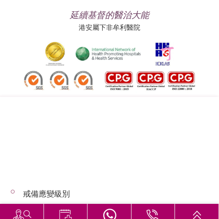
延續基督的醫治大能
港安屬下非牟利醫院
追蹤我們:
地址:
總機（查詢）:
香港司徒拔道四十號
(852) 3651 8888
戒備應變級別
© 2026 版權所有 © 港安醫療 保留一切權利
惡劣天氣下的診症安排