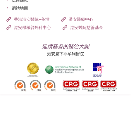
法律條款
網站地圖
香港港安醫院–荃灣
港安醫療中心
港安機械臂外科中心
港安醫院慈善基金
延續基督的醫治大能
港安屬下非牟利醫院
追蹤我們:
地址:
總機（查詢）: