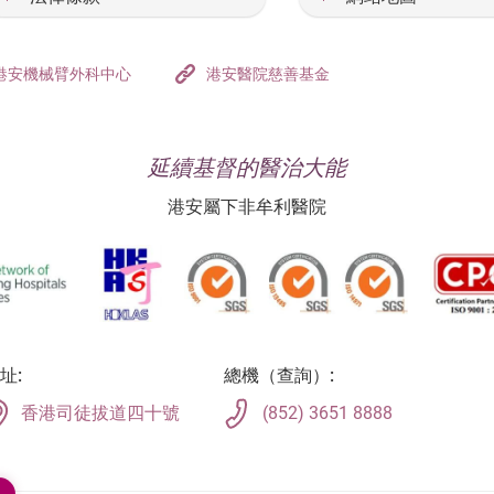
港安機械臂外科中心
港安醫院慈善基金
延續基督的醫治大能
港安屬下非牟利醫院
址:
總機（查詢）:
香港司徒拔道四十號
(852) 3651 8888