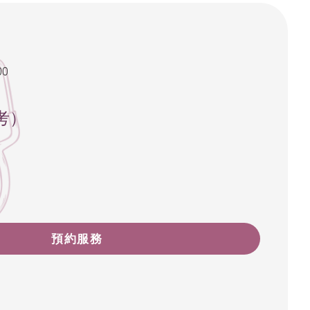
00
考）
預約服務