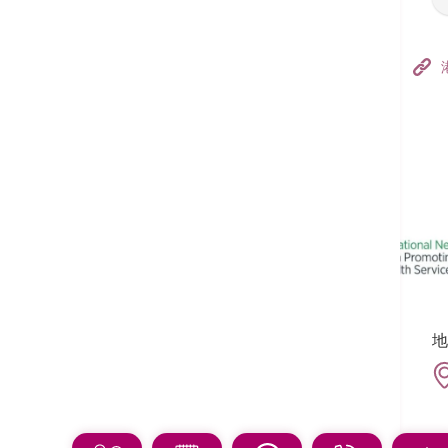
香港港安醫院–荃灣
港安醫療中心
追蹤我們:
地