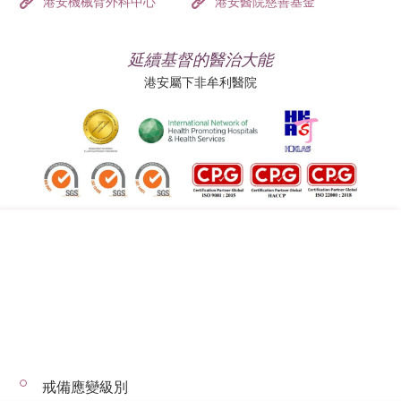
港安機械臂外科中心
港安醫院慈善基金
延續基督的醫治大能
港安屬下非牟利醫院
追蹤我們:
地址:
總機（查詢）:
香港司徒拔道四十號
(852) 3651 8888
戒備應變級別
© 2026 版權所有 © 港安醫療 保留一切權利