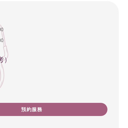
00
00
考）
預約服務