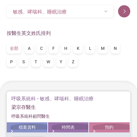
敏感、哮喘科、睡眠治療
按醫生英文姓氏排列
全部
A
C
F
H
K
L
M
N
P
S
T
W
Y
Z
呼吸系統科 - 敏感、哮喘科、睡眠治療
梁宗存醫生
呼吸系統科顧問醫生
檔案資料
時間表
預約