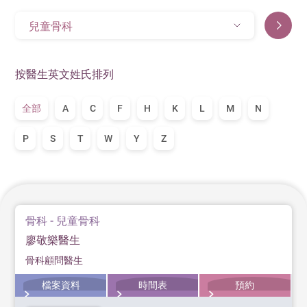
兒童骨科
按醫生英文姓氏排列
全部
A
C
F
H
K
L
M
N
P
S
T
W
Y
Z
骨科 - 兒童骨科
廖敬樂醫生
骨科顧問醫生
檔案資料
時間表
預約