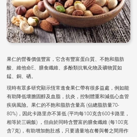
果仁的營養價值豐富，它含有豐富蛋白質、不飽和脂肪
酸、維他命E、膳食纖維、多酚類抗氧化物及礦物質如
錳、銅、硒。
現時有眾多研究顯示恆常進食果仁帶有很多益處，例如能
有助降低壞膽固醇及血脂，抗炎，控制體重和減低心血管
疾病風險。果仁的不飽和脂肪含量高 (佔總脂肪量70-
80%)，因此卡路里亦不算低 (平均每100克含600卡路里，
相等於三碗飯) ，但由於同時含豐富的膳食纖維 (每100克
含7克)，有助增加飽肚感，只要適量地在餐與餐之間用作