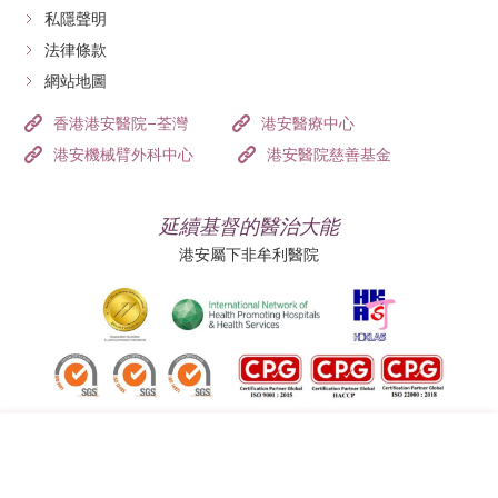
私隱聲明
法律條款
網站地圖
香港港安醫院–荃灣
港安醫療中心
港安機械臂外科中心
港安醫院慈善基金
延續基督的醫治大能
港安屬下非牟利醫院
追蹤我們: