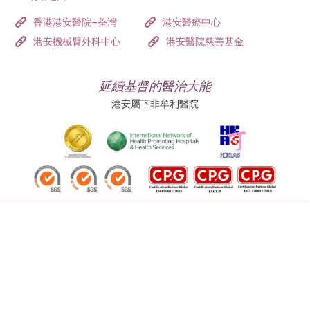
香港港安醫院–荃灣
港安醫療中心
港安機械臂外科中心
港安醫院慈善基金
延續基督的醫治大能
港安屬下非牟利醫院
追蹤我們:
地址:
總機（查詢）:
香港司徒拔道四十號
(852) 3651 8888