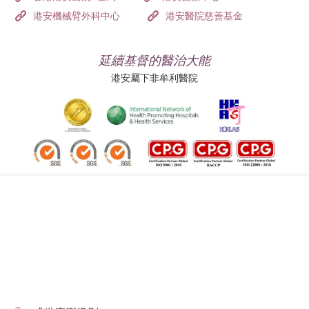
港安機械臂外科中心
港安醫院慈善基金
延續基督的醫治大能
港安屬下非牟利醫院
追蹤我們:
地址:
總機（查詢）:
香港司徒拔道四十號
(852) 3651 8888