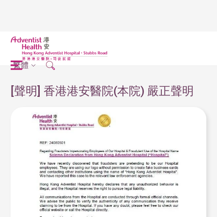
繁體
[聲明] 香港港安醫院(本院) 嚴正聲明