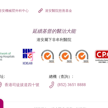
港安機械臂外科中心
港安醫院慈善基金
延續基督的醫治大能
港安屬下非牟利醫院
址:
總機（查詢）:
香港司徒拔道四十號
(852) 3651 8888