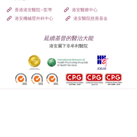
香港港安醫院–荃灣
港安醫療中心
港安機械臂外科中心
港安醫院慈善基金
延續基督的醫治大能
港安屬下非牟利醫院
追蹤我們:
地址:
總機（查詢）:
香港司徒拔道四十號
(852) 3651 8888