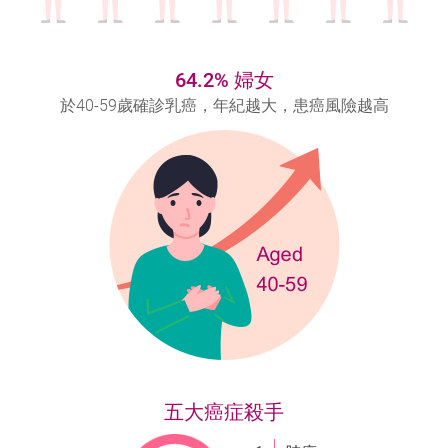
64.2% 婦女
於40-59歲確診乳癌，年紀越大，患癌風險越高
五大癌症殺手