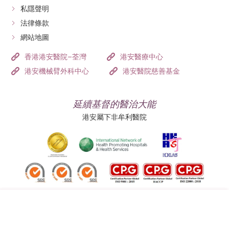
私隱聲明
法律條款
網站地圖
香港港安醫院–荃灣
港安醫療中心
港安機械臂外科中心
港安醫院慈善基金
延續基督的醫治大能
港安屬下非牟利醫院
追蹤我們: