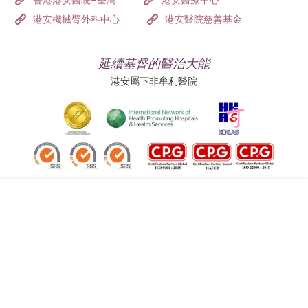
香港港安醫院–荃灣
港安醫療中心
港安機械臂外科中心
港安醫院慈善基金
延續基督的醫治大能
港安屬下非牟利醫院
追蹤我們:
地址:
總機（查詢）:
香港司徒拔道四十號
(852) 3651 8888