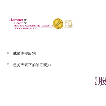
戒備應變級別
惡劣天氣下的診症安排
2022年1月1日
最常見的小腸氣: 腹
外科及微創手術