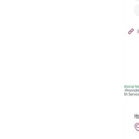
香港港安醫院–荃灣
港安醫療中心
追蹤我們:
地