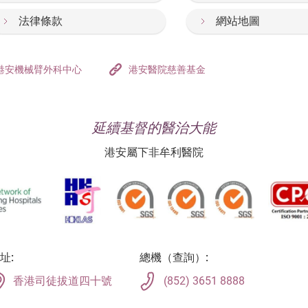
法律條款
網站地圖
港安機械臂外科中心
港安醫院慈善基金
延續基督的醫治大能
港安屬下非牟利醫院
址:
總機（查詢）:
香港司徒拔道四十號
(852) 3651 8888