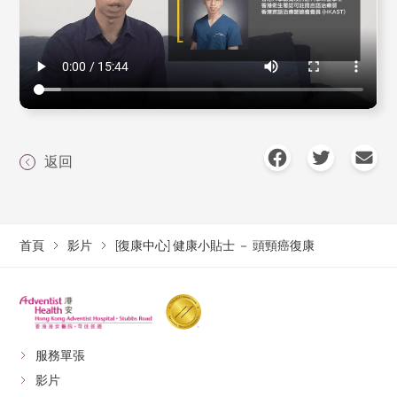
返回
首頁
影片
[復康中心] 健康小貼士 － 頭頸癌復康
服務單張
影片