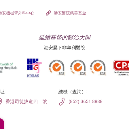
港安機械臂外科中心
港安醫院慈善基金
延續基督的醫治大能
港安屬下非牟利醫院
址:
總機（查詢）:
香港司徒拔道四十號
(852) 3651 8888