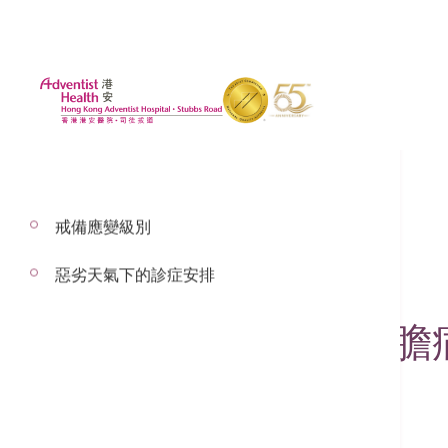
戒備應變級別
2025年3月27日
惡劣天氣下的診症安排
【外科服務】常見膽
肝膽胰外科