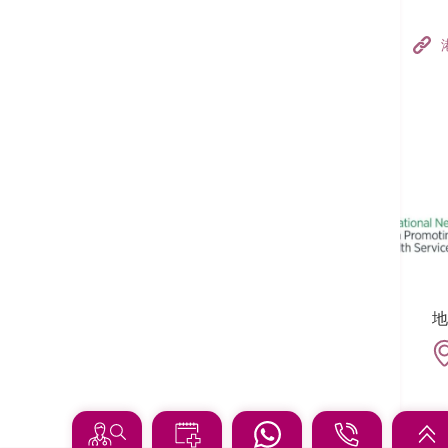
香港港安醫院–荃灣
港安醫療中心
追蹤我們:
地