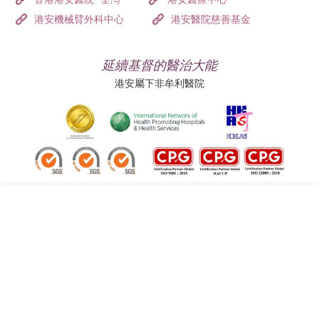
港安機械臂外科中心
港安醫院慈善基金
延續基督的醫治大能
港安屬下非牟利醫院
追蹤我們:
地址:
總機（查詢）:
香港司徒拔道四十號
(852) 3651 8888