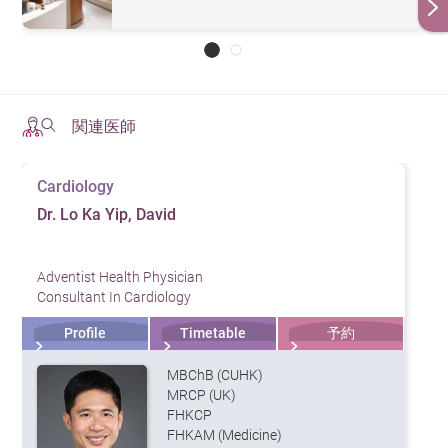
関連医師
Cardiology
Dr. Lo Ka Yip, David
Adventist Health Physician
Consultant In Cardiology
Profile
Timetable
予約
MBChB (CUHK)
MRCP (UK)
FHKCP
FHKAM (Medicine)