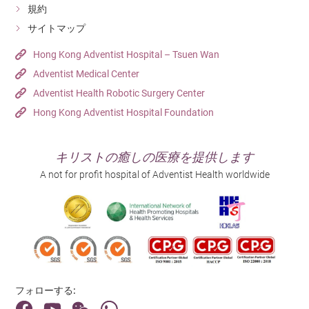
規約
サイトマップ
Hong Kong Adventist Hospital – Tsuen Wan
Adventist Medical Center
Adventist Health Robotic Surgery Center
Hong Kong Adventist Hospital Foundation
キリストの癒しの医療を提供します
A not for profit hospital of Adventist Health worldwide
フォローする: