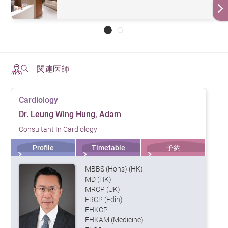
関連医師
Cardiology
Dr. Leung Wing Hung, Adam
Consultant In Cardiology
Profile
Timetable
予約
MBBS (Hons) (HK)
MD (HK)
MRCP (UK)
FRCP (Edin)
FHKCP
FHKAM (Medicine)