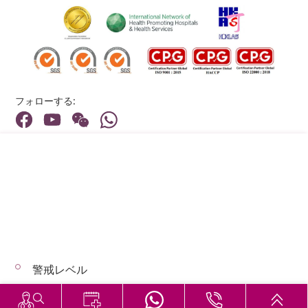
フォローする:
住所:
40 Stubbs Road , Hong Kong
メインライン（お問い合わせ）:
(852) 3651 8888
警戒レベル
© 2026 著作権©アドベンティストヘルス 無断転載を禁じます。
Hospital Services During Bad Weather