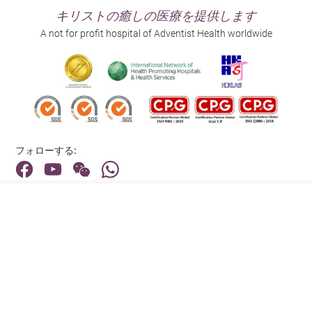
キリストの癒しの医療を提供します
A not for profit hospital of Adventist Health worldwide
フォローする:
住所:
40 Stubbs Road , Hong Kong
メインライン（お問い合わせ）:
(852) 3651 8888