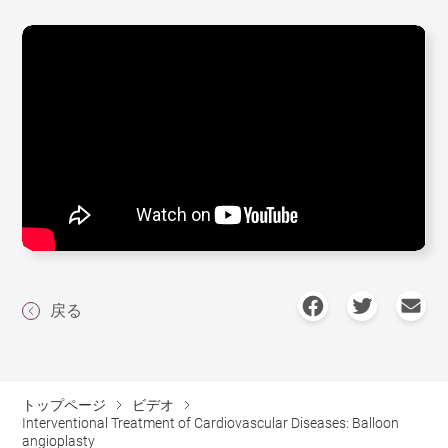
戻る
トップページ
ビデオ
Interventional Treatment of Cardiovascular Diseases: Balloon
angioplasty