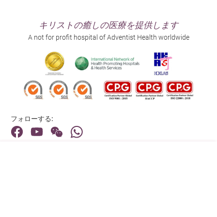
キリストの癒しの医療を提供します
A not for profit hospital of Adventist Health worldwide
フォローする:
住所:
40 Stubbs Road , Hong Kong
メインライン（お問い合わせ）:
(852) 3651 8888