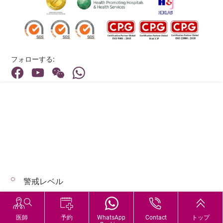
フォローする:
住所:
40 Stubbs Road , Hong Kong
メインライン（お問い合わせ）:
(852) 3651 8888
警戒レベル
© 2026 著作権©アドベンティストヘルス 無断転載を禁じます。
Hospital Services During Bad Weather
医師
予約
WhatsApp
Contact
トップ