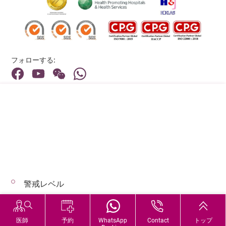
フォローする:
住所:
40 Stubbs Road , Hong Kong
メインライン（お問い合わせ）:
(852) 3651 8888
警戒レベル
© 2026 著作権©アドベンティストヘルス 無断転載を禁じます。
Hospital Services During Bad Weather
医師
予約
WhatsApp
Contact
トップ