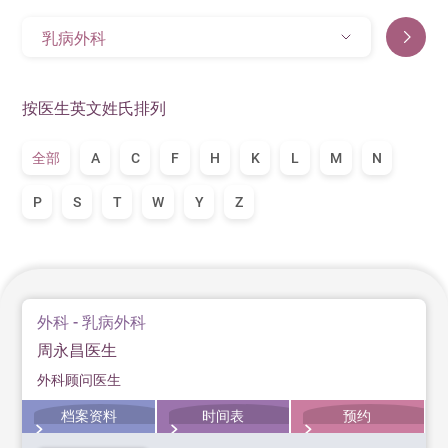
乳病外科
按医生英文姓氏排列
全部
A
C
F
H
K
L
M
N
P
S
T
W
Y
Z
外科 - 乳病外科
周永昌医生
外科顾问医生
档案资料
时间表
预约