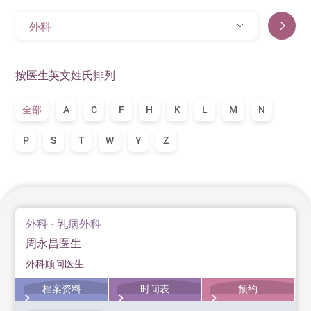
外科
按医生英文姓氏排列
全部
A
C
F
H
K
L
M
N
P
S
T
W
Y
Z
外科 - 乳病外科
周永昌医生
外科顾问医生
档案资料
时间表
预约