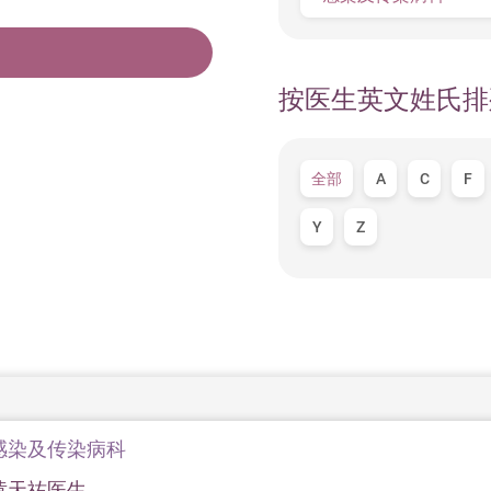
按医生英文姓氏排
全部
A
C
F
Y
Z
感染及传染病科
黄天祐医生