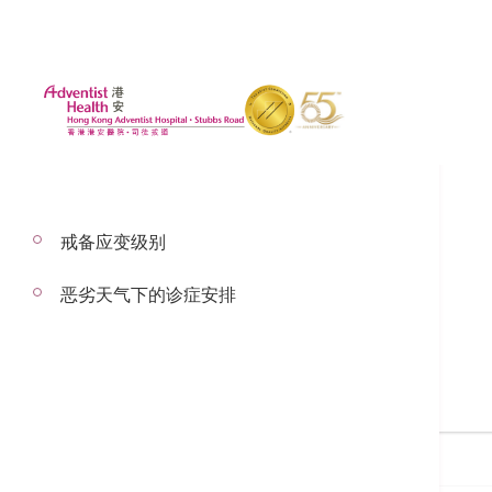
戒备应变级别
恶劣天气下的诊症安排
搜寻医生
搜寻医生名称