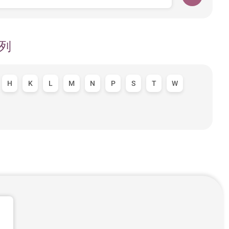
列
H
K
L
M
N
P
S
T
W