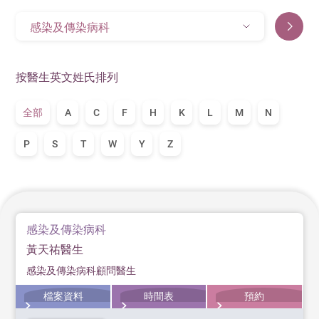
感染及傳染病科
按醫生英文姓氏排列
全部
A
C
F
H
K
L
M
N
P
S
T
W
Y
Z
感染及傳染病科
黃天祐醫生
感染及傳染病科顧問醫生
檔案資料
時間表
預約