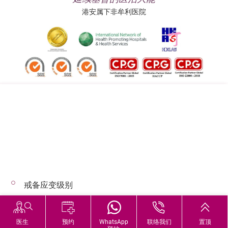
港安属下非牟利医院
追踪我们:
地址:
总机（查询）:
香港司徒拔道四十号
(852) 3651 8888
戒备应变级别
© 2026 版权所有 © 港安医疗 保留一切权利
恶劣天气下的诊症安排
医生
预约
WhatsApp
联络我们
置顶