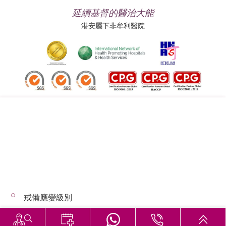
延續基督的醫治大能
港安屬下非牟利醫院
追蹤我們:
地址:
總機（查詢）:
香港司徒拔道四十號
(852) 3651 8888
戒備應變級別
© 2026 版權所有 © 港安醫療 保留一切權利
惡劣天氣下的診症安排