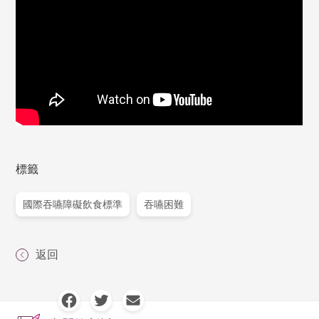
標籤
國際吞嚥障礙飲食標準
吞嚥困難
返回