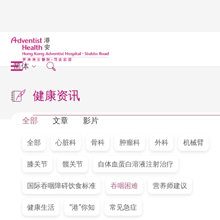
简体
健康资讯
全部
文章
影片
全部
心脏科
骨科
肿瘤科
外科
机械臂
膝关节
髋关节
自体血蛋白溶液注射治疗
国际吞咽障碍饮食标准
吞咽困难
营养师建议
健康生活
“港”你知
常见急症