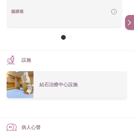
監測復發跡象
CT Thorax
（
平
骨科： 運用 Quantum HD 高清技術，提供細緻度達
腦腫瘤
0.2 毫米的超薄切片影像，讓骨骼與關節結構一目了
(W/WO
片及
$13,410
$11,600
$8,840
$7,251
然
Contrast)
顯影
劑）
心胸肺外科：提供高清肺部影像，有助及早診斷出肺
上腹
癌
CT Upper
（
平
Abdomen
急症科：提供全面且快速的掃描，只需一次檢查，便
設施
片及
$12,990
$11,240
$8,570
$7,025
可同步看清骨骼、軟組織等各個部位，有助爭取黃金
(W/WO
顯影
急救時間
Contrast)
劑）
結石治療中心設施
CT Lumbar
舒適體驗：
腰椎
$9,010
$7,790
$5,940
$4,872
Spine
寬敞舒適：82厘米開闊孔徑，為身體預留充裕空間，
上
從源頭緩解緊張與幽閉不適
CT Upper
肢
:
輕鬆上落：檢查床可降至 38 厘米，讓長者與行動不
Extremity:
一個
$7,750
$6,700
$5,110
$4,192
病人心聲
便者輕鬆上落
Each Area
部位