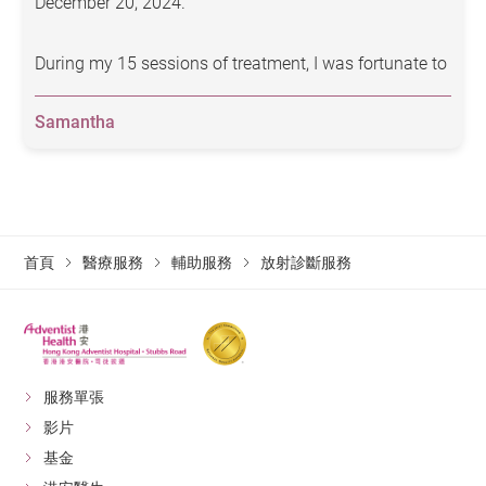
December 20, 2024.
（
平
Contrast)
片）
During my 15 sessions of treatment, I was fortunate to
腦掃
be under the care of three outstanding staff members:
描
Samantha
Adrean, Fai, and Jancy. Their professionalism,
MR Brain
（
平
compassion, and dedication made a significant
(W/WO
$20,880
$18,060
$13,770
$11,290
片及
difference in my experience. They not only provided
Contrast)
顯影
excellent medical care but also offered emotional
劑）
support that helped me through a challenging time.
首頁
醫療服務
輔助服務
放射診斷服務
肝臟
掃描
On my last day of treatment, which coincided with my
MR Liver
（
平
birthday, Adrean, Fai, and Jancy surprised me by
(With
$23,490
$20,320
$15,490
$12,701
片及
playing a birthday song. This thoughtful gesture truly
Contrast)
顯影
touched my heart and made my day extra special. It is
服務單張
劑）
this kind of personalized care that sets your hospital
影片
apart.
盆骨
基金