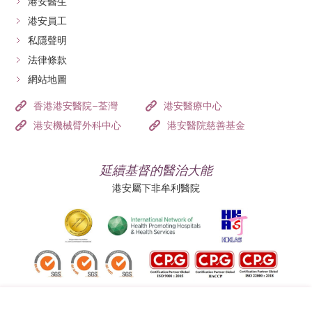
港安醫生
腔器
As the holiday season approaches, I wish everyone at
港安員工
官掃
MR Pelvis
the hospital a joyful and peaceful time. Thank you
私隱聲明
描
(With
$23,490
$20,320
$15,490
$12,701
once again for your outstanding service and for
法律條款
（
平
Contrast)
having such wonderful team members.
網站地圖
片及
顯影
香港港安醫院–荃灣
港安醫療中心
劑）
港安機械臂外科中心
港安醫院慈善基金
MR Lumbar
腰椎
Spine
延續基督的醫治大能
（
平
$13,430
$11,610
$8,850
$7,260
(Without
港安屬下非牟利醫院
片）
Contrast)
上或
MR
下支
Extremity (1
掃描
$13,920
$12,040
$9,180
$7,526
Region) (No
（
平
Contrast)
追蹤我們:
片）