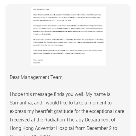
No Contrast
（
平
片）
下
CT Lower
肢
:
Extremity:
一個
$7,750
$6,700
$5,110
$4,192
Each Area
部位
No Contrast
（
平
片）
Dear Management Team,
Magnetic
I hope this message finds you well. My name is
Resonance
磁力
Samantha, and I would like to take a moment to
Imaging
共振
express my heartfelt gratitude for the exceptional care
(MRI)
I received at the Radiation Therapy Department of
腦掃
MR Brain
Hong Kong Adventist Hospital from December 2 to
描
(Without
$14,140
$12,230
$9,320
$7,644