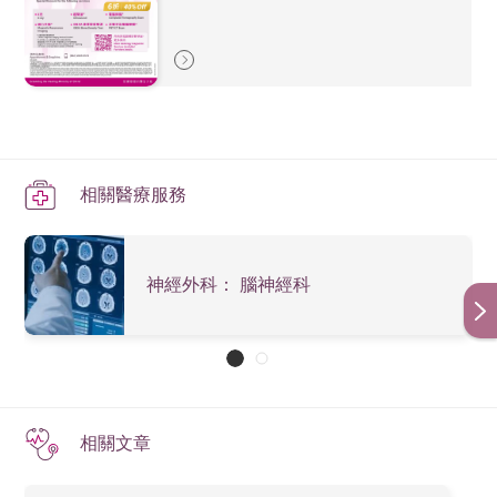
靜脈腎盂造影術-檢查泌尿系統功能障礙
Computed
秒速完成掃描
氣限制，小童亦無需使用鎮靜劑
電腦
腹部及胸部測試
Tomography
子宮輸卵管造影術 -檢查各種女性生殖系統問題，如
掃描
(CT Scan)
身體成分是指在人體總質量中，脂肪、瘦組織、骨礦物
不育等
多專科應用：
的含量及其成分比例。與其他檢查方法相比，
DEXA具
CT Brain
腦部
靜脈造影術-檢查靜脈毛病，如靜脈栓塞等
PET-CT在癌症的應用:
掃描時間短、精密度高、準確度高的優點。
(without
（平
$5,240
$4,530
$3,450
$2,833
心臟科：提供超高清影像，能清晰顯示冠狀動脈結
活組織切片檢查
診斷早期癌細胞病變
contrast)
片）
構；即使血管有嚴重鈣化的情況，醫生仍能掌握血管
相關醫療服務
腦
部
狀況
找出癌症源頭
本院設有富士透視X光系統CUREVISTA Open，其特點為
CT Brain
（
平
腫瘤科：憑藉清晰的影像技術，協助醫生更精準地鎖
協助醫生定位以便抽取癌細胞組織化驗
可以較底劑量而取得較高質素影像，並且覆蓋範圍比一
(W/WO
片及
$9,430
$8,150
$6,220
$5,099
定腫瘤位置、分析病情，並密切監測治療進度
神經外科： 腦神經科
般X光儀器更廣，能一次拍攝全身或全脊椎影像，提升病
分辨癌症的期數
Contrast)
顯影
兒科：掃描過程只需短短數秒即可完成，大大縮短檢
人安全和檢查效率。
劑）
辨別腫瘤是否已經出現擴散的跡象
查時間，從而顯著減少兒童患者因不安而需要注射鎮
CT
冠狀
協助醫生規劃病人的治療方案，例如放射治療、化療
靜劑的機會
Coronary
動脈
$15,090
$13,050
$9,950
$8,158
協助醫生預測治愈率
腦神經科：能清晰顯示大腦內極微細的結構，協助神
(with
血管
相關文章
經外科醫生為病人制定較更為精準、更安全的治療方
評估治療成效
Contrast)
造影
案
胸部