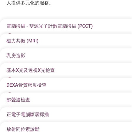
人提供多元化的服務。
電腦掃描 - 雙源光子計數電腦掃描 (PCCT)
磁力共振 (MRI)
電腦掃描可將「平面」的 X 光照片轉化為一片片單獨的
斷層影像。通過電腦斷層掃描影像，再加上電腦 3D 立體
乳房造影
、
磁力共振掃描，簡稱MRI，是一項精準度高
無輻射性及
影像，讓我們更清楚了解體內的結構，能有效診斷腹
無創傷性的造影掃描技術。磁力共振即利用磁力共振成
部、胸部、骨質及創傷性的問題。而血管造影電腦掃描
基本X光及透視X光檢查
乳房造影能透過乳房X光影像，偵測乳房不正常的組織
像。有別於X光檢查或電腦掃描，它並沒有輻射。其原理
常用於心血管檢查，可減少介入性血管造影的需要。
或、觸摸不到或未形成的腫瘤位置(鈣化點)，適用於早期
是將人體放置於強磁場內，以無線電波激發體內氫原子
DEXA骨質密度檢查
為了提供更精準的臨床診斷，本院已引進全新一代「雙
X光使用高滲透輻射把人體內組織的3D形態投射到平面的
乳癌。
發生物理作用，再經由電腦紀錄氫原子所產生的訊號，
源光子計數電腦掃描」。此技術突破了傳統電腦掃描的
X光片上，用於診斷病症。這是診斷醫學中最常見且相對
經重組後以影像呈現。由於人體不同部位及器官所產生
超聲波檢查
本院裝置
GE Lunar Prodigy ADVANCE雙能量骨質密度檢
局限，以超高清解析度與高敏感度，為病人帶來更快
便宜的影像診斷方法。適用於有高密度和對比度高的身
的訊號各有不同，磁力共振造影系統能分析這些訊號，
查儀，其掃描範圍更廣，能一次掃描全身體質密度及身
捷、更準確和更安全的檢查體驗。不論是冠心病還是早
體組織，如骨骼和肺部。
正電子電腦斷層掃描
把不同器官的圖像展現。
超聲波檢查是利用音波的反彈，「描繪」體內器官的結
體成分。
期肺癌，均能助您捕捉及早診斷的黃金機會。
構，從而反映出其健康狀況。不帶任何輻射，非常安
放射同位素診斷
正電子電腦斷層掃描 (Positron Emission Tomography-