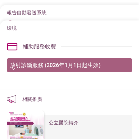
全，故經常用於產科檢查。
新一代MAGNETOM Skyra fit 3T磁力共振系統，特寬及
Computed Tomogra-phy)，簡稱PET-CT Scan，是結合了
特短機身，掃描時頭部可以在機身外，專為幽閉恐懼症
報告自動發送系統
放射同位素診斷（Radionuclide & Molecular Imaging）
正電子掃描和電腦掃描的技術。正電子掃描的原理是利
和有特別需要人士而設，並配以173厘米的短系統長度。
利用放射製劑來診斷及治療疾病。通過掃描機紀錄測試
用放射同位素，將身體細胞新陳代謝的情況影像化。另
環境
報告自動發送系統通告
者體內放射製劑的分佈情況，藉此取得有關器官或組織
一方面，電腦掃描利用X光從不同角度收集身體結構的數
的影像，供臨床診斷之用。其應用範圍相當廣泛，由腫
據，除了可製造高清影像，亦可收集體內的輻射衰減數
本院提供的磁力共振掃描服務包括：
輔助服務收費
瘤、腦部、心臟、肺、消化道、骨骼、內分泌至泌尿
據，用作構成精確的PET-CT 影像。 透過結合兩者結
本院現提供︰
腦部磁力共振造影
等，能有效地偵測早期腫瘤擴散和器官的生理病變。
果，醫生便可將正電子掃描顯示的放射同位素訊號，對
2D乳房造影
放射診斷服務 (2026年1月1日起生效)
脊椎磁力共振造影
應電腦掃描所顯示的器官或組織位置，得出準確的病變
3D乳房造影
位置和病況。
頸椎、胸椎、腰椎
查詢:
28350515
系統四大優勢
本院的X光檢查部門提供全面的檢查服務予住院及門診病
心臟磁力共振造影
雙能量
X光骨質密度檢查 (DEXA)是一種使用兩種不同穿
放射診斷服務
輻射劑量減少
人︰
減低輻射風險，保護身體組織
相關推廣
30–40%
透力的X光能量來評估某部位骨頭裡鈣質和礦物質數量的
血管磁力共振造影
一般X光檢查，如胸部及骨骼檢查。
造影劑用量減
『骨質密度測試』方法，放射劑量比傳統照一張胸部X光
減輕腎臟負擔，保護腎功能
Semi-
Out-
其他磁力共振造影服務包括︰
少 20–30%
鋇餐檢查 -檢查上消化系統及胃部問題
Items
項目
VIP
/
Private
Standard
低，是相對安全以及準確的檢查。DEXA最常用來檢測
Private
Patient
公立醫院轉介
0.2 毫米超高解
肌肉、骨骼及關節造影
細微結構清晰可見
腰部脊椎、髖部、和前臂這些容易受骨質疏鬆影響而發
鋇劑灌腸X光 -檢查大腸問題
析度
HK$
HK$
HK$
HK$
生骨折的地方。
膽道
運轉一圈僅需 0.25 秒，免除持續閉