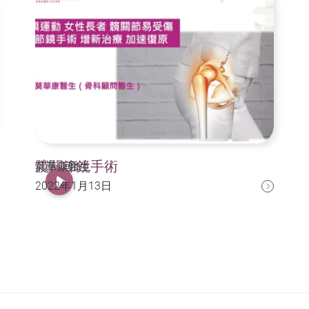
髖關節鏡手術
莫華康醫生
2022年1月13日