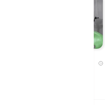
肩關節置換
莫華康醫生
2022年2月14日