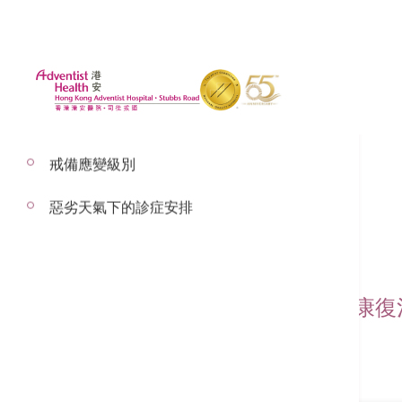
戒備應變級別
惡劣天氣下的診症安排
莫華康醫生
本院醫生,骨科顧問醫生,骨科及康
骨科