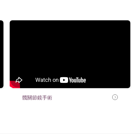
髖關節鏡手術