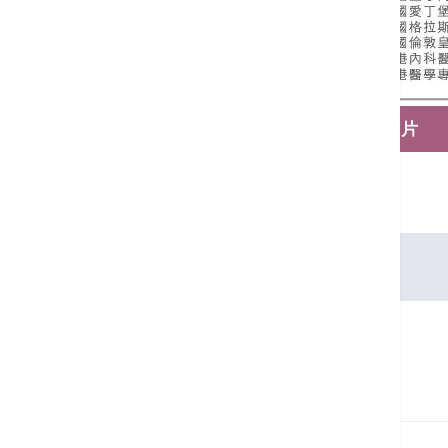
保存名片
語言
廣東話, 英文