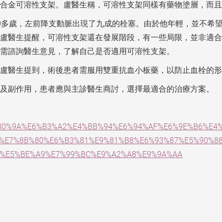
鎂合金可溶性支架。盧醫生稱，可溶性支架同樣有藥物塗層，而
0多歲，左前降支動脈出現了九成的栓塞。由於他年輕，並不希
盧醫生提醒，可溶性支架還在發展階段，有一些局限，並非適合
需諮詢醫生意見，了解自己是否適用可溶性支架。
盧醫生提到，術後患者需服用雙重抗血小板藥，以防止血栓的形
效及副作用，患者應與主診醫生商討，選擇最適合的治療方案。
00/%E9%80%9A%E6%B3%A2%E4%BB%94%E6%94%AF%E6%9E%B6%
%E7%8B%80%E6%B3%81%E9%81%B8%E6%93%87%E5%90%88
%E5%BE%A9%E7%99%BC%E9%A2%A8%E9%9A%AA