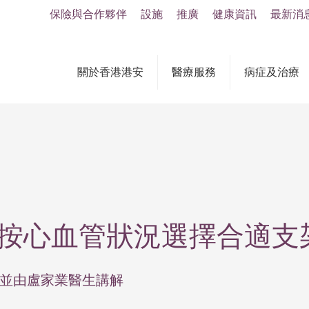
保險與合作夥伴
設施
推廣
健康資訊
最新消
關於香港港安
醫療服務
病症及治療
 按心血管狀況選擇合適支
佈, 並由盧家業醫生講解