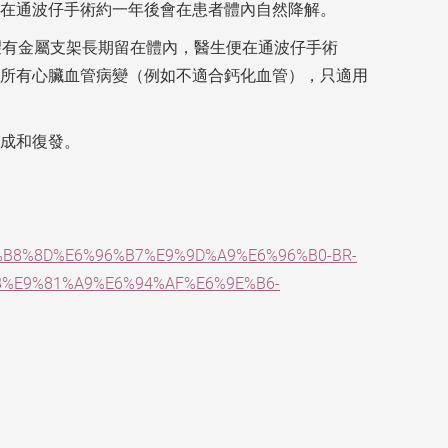
且在通波仔手術約一年後會在患者體內自然降解。
望有金屬支架長期留在體內，醫生便在通波仔手術
所有心臟血管病變（例如不適合鈣化血管），只適用
成和復發。
E4%B8%8D%E6%96%B7%E9%9D%A9%E6%96%B0-BR-
%E9%81%A9%E6%94%AF%E6%9E%B6-