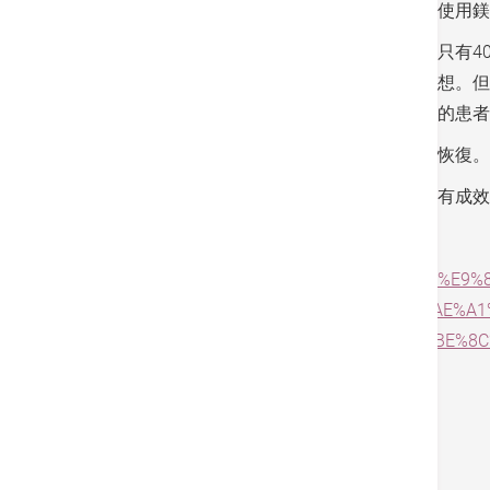
除了標準的滲藥性支架，部分患者還可以選擇使用
盧醫生分享了一位年輕患者的案例。該名患者只有4
中，為他植入可溶性支架，術後效果亦十分理想。但
於身體狀況合適的患者，想要選用可溶性支架的患者
除了手術本身，患者亦不可忽視術後的護理和恢復。
盧家業醫生提醒︰通波仔手術有不同方案，各有成
資料來源:
https://skypost.hk/article/39282
%E6%8C%89%E5%BF%83%E8%A1%80%E7%AE%A1
%E6%B8%9B%E4%BD%8E%E8%A1%93%E5%BE%8C
標籤