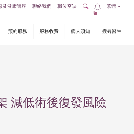
息及健康講座
聯絡我們
職位空缺
繁體
2
預約服務
服務收費
病人須知
搜尋醫生
架 減低術後復發風險