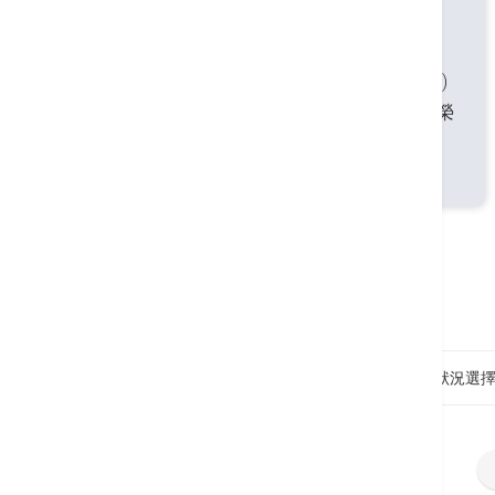
英國皇家內科醫學院院士
香港內科醫學院院士
香港醫學專科學院院士(內科)
英國愛丁堡皇家內科醫學院榮
授院士
美國心臟科學院院士
首頁
健康資訊
通波仔支架不斷革新 按心血管狀況選擇