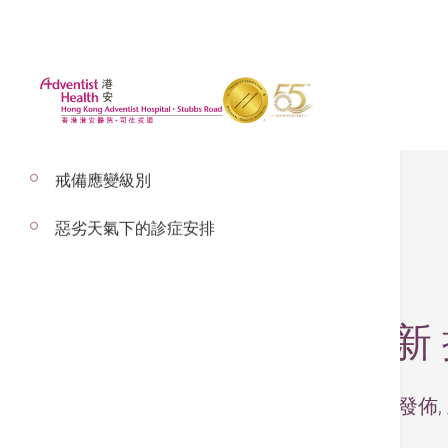
戒備應變級別
惡劣天氣下的診症安排
2025年4月17日
通波仔支架不斷革新
– 原文章由SkyPost於2025年3月31日發