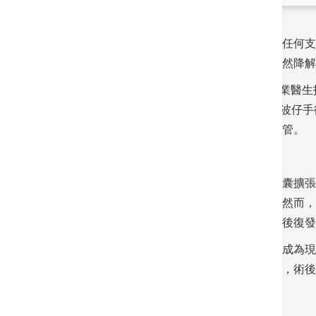
通波仔手術最初是「零支撐」，即是沒有植入任何支
「零支撐」時期大幅降低，支架並會在身體自然降解
香港港安醫院—司徒拔道心臟科顧問醫生盧家業醫生
冠狀動脈綜合症（ACS）的冠心病患者進行通波仔
最後，醫生會在同樣位置植入支架，以暢通血管。
「零支撐」到「撐住血管」
不過，在通波仔手術發展初期，醫生僅使用球囊擴張
裸支架來支撐血管，減少術後血管收窄風險。然而，
窄。在通波仔手術植入金屬裸支架的年代，術後復發
盧醫生續指，隨著技術的進步，滲藥性支架已成為現
承托力，厚度更比金屬裸支架減少了超過一半，術後
可溶性支架可自行分解