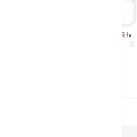
支架會被人體吸收？解析通波仔最新技
盧家業醫生
術
2025年4月23日
相關醫療服務