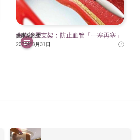
藥物塗層支架：防止血管「一塞再塞」
盧家業醫生
2025年3月31日